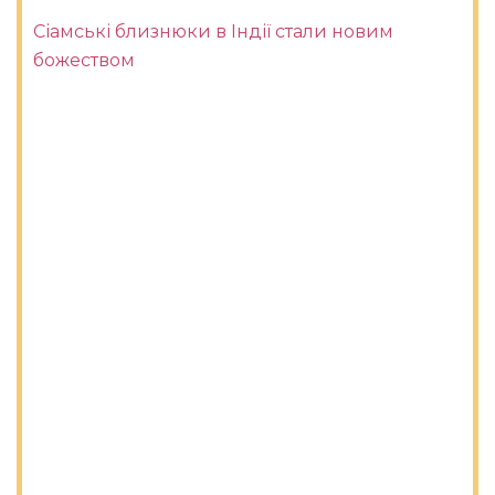
Сіамські близнюки в Індії стали новим
божеством