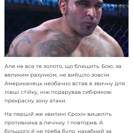
Але не все те золото, що блищить. Бою, за
великим рахунком, не вийшло зовсім.
Американець необачно встав в звичну для
лівші стійку, ніж подарував сибірякові
прекрасну зону атаки.
На першій же хвилині Єрохін вицеліть
противника в печінку. І повторив. А
більшого й не треба було: нахабний за