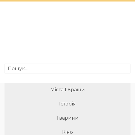
Міста І Країни
Історія
Тварини
Кіно