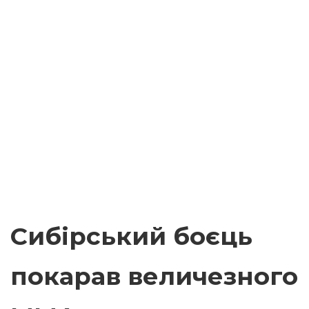
Сибірський боєць
покарав величезного