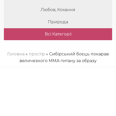
Любов, Кохання
Природа
Всі Категорії
Головна
»
простір
» Сибірський боєць покарав
величезного ММА-титану за образу