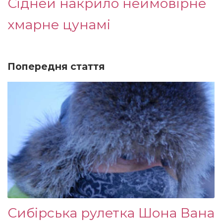
Сідней накрило неймовірне
хмарне цунамі
Попередня стаття
Сибірська рулетка Шона Вана