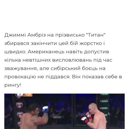
Джиммі Амбріз на прізвисько "Титан"
збирався закінчити цей бій жорстко і
швидко. Американець навіть допустив
кілька невтішних висловлювань під час
зважування, але сибірський боєць на
провокацію не піддався. Він показав себе в
рингу!