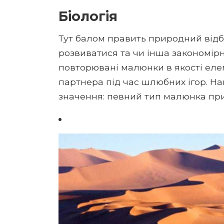
Біологія
Тут балом править природний відбі
розвиватися та чи інша закономір
повторювані малюнки в якості ел
партнера під час шлюбних ігор. На
значення: певний тип малюнка при