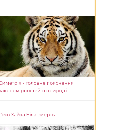
Симетрія - головне пояснення
закономірностей в природі
Сімо Хайха Біла смерть