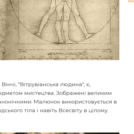
нчі, "Вітрувіанська людина", є,
редметом мистецтва. Зображені великим
анонічними. Малюнок використовується в
ського тіла і навіть Всесвіту в цілому.