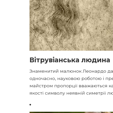
Вітрувіанська людина
Знаменитий малюнок Леонардо да Ві
одночасно, науковою роботою і п
майстром пропорції вважаються к
якості символу неявній симетрії люд