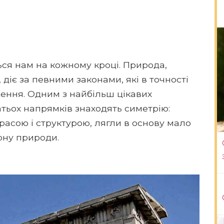
ся нам на кожному кроці. Природа,
діє за певними законами, які в точності
ення. Одним з найбільш цікавих
тьох напрямків знаходять симетрію:
расою і структурою, лягли в основу мало
ону природи.