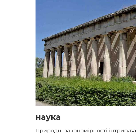
наука
Природні закономірності інтригува