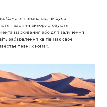
р. Саме він визначає, як буде
ність. Тварини використовують
емента маскування або для залучення
віть забарвлення квітів має своє
вертає певних комах.