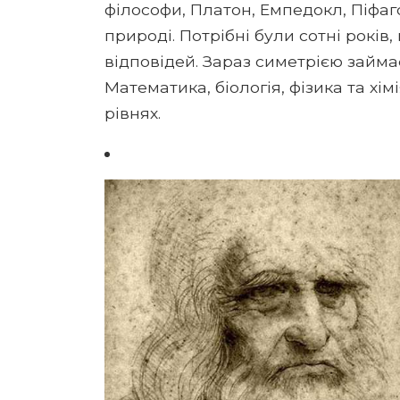
філософи, Платон, Емпедокл, Піфаг
природі. Потрібні були сотні рокі
відповідей. Зараз симетрією займа
Математика, біологія, фізика та хі
рівнях.