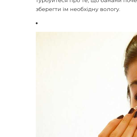
турбуйтеся про те, що банани поч
зберегти їм необхідну вологу.