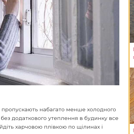
на пропускають набагато менше холодного
к, без додаткового утеплення в будинку все
йдіть харчовою плівкою по щілинах і