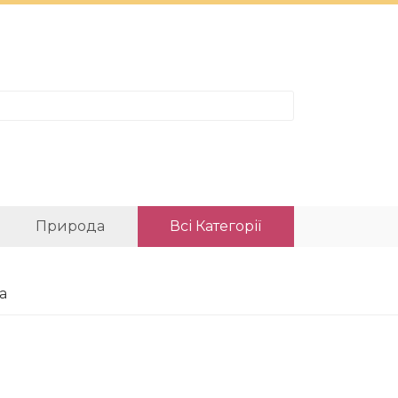
Природа
Всі Категорії
а