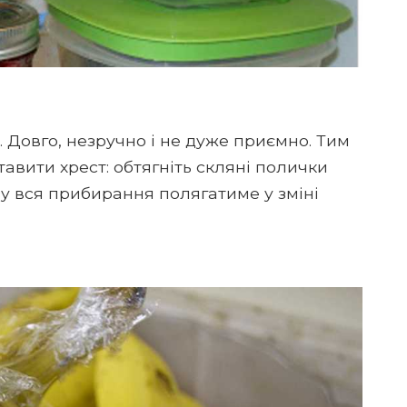
 Довго, незручно і не дуже приємно. Тим
тавити хрест: обтягніть скляні полички
у вся прибирання полягатиме у зміні