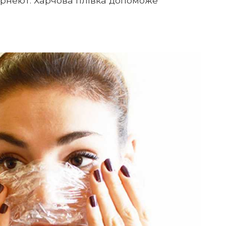
ернеют. Харчова плівка допоможе