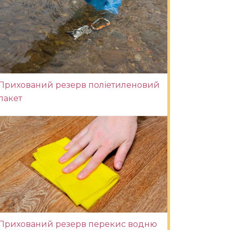
Прихований резерв поліетиленовий
пакет
Прихований резерв перекис водню