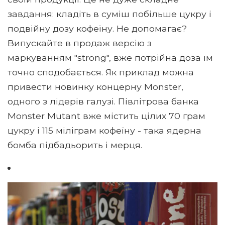
завдання: кладіть в суміш побільше цукру і
подвійну дозу кофеїну. Не допомагає?
Випускайте в продаж версію з
маркуванням "strong", вже потрійна доза їм
точно сподобається. Як приклад можна
привести новинку концерну Monster,
одного з лідерів галузі. Півлітрова банка
Monster Mutant вже містить цілих 70 грам
цукру і 115 міліграм кофеїну - така ядерна
бомба підбадьорить і мерця.