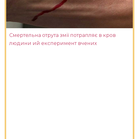
Смертельна отрута змії потрапляє в кров
людини ий експеримент вчених