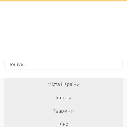
Міста І Країни
Історія
Тварини
Кіно