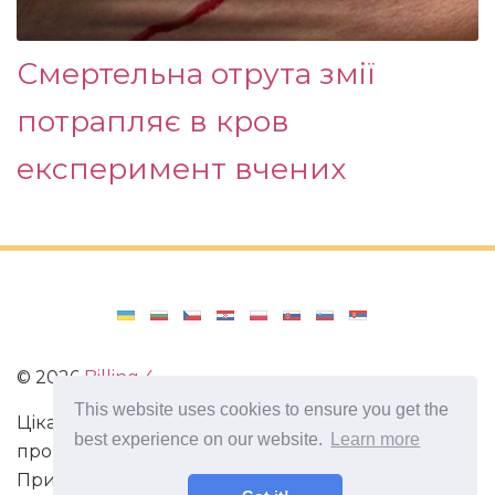
Смертельна отрута змії
потрапляє в кров
експеримент вчених
©
2026
Billing 4
This website uses cookies to ensure you get the
Цікаві та захоплюючі факти з усього світу. Статті
best experience on our website.
Learn more
про виживання в непередбачених ситуаціях.
Пригоди, маршрути і спосіб життя сучасного