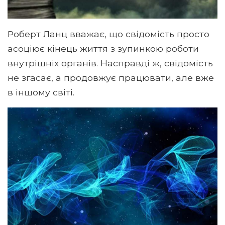
Роберт Ланц вважає, що свідомість просто
асоціює кінець життя з зупинкою роботи
внутрішніх органів. Насправді ж, свідомість
не згасає, а продовжує працювати, але вже
в іншому світі.