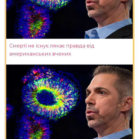
Смерті не існує лякає правда від
американських вчених