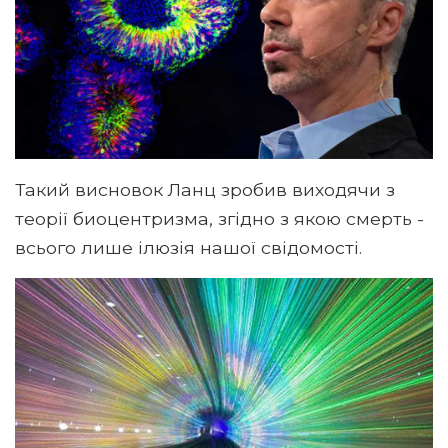
Такий висновок Ланц зробив виходячи з
теорії биоцентризма, згідно з якою смерть -
всього лише ілюзія нашої свідомості.