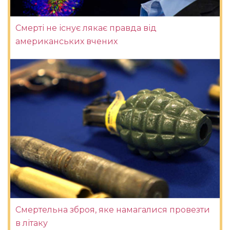
Смерті не існує лякає правда від
американських вчених
Смертельна зброя, яке намагалися провезти
в літаку