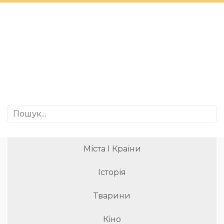
Міста І Країни
Історія
Тварини
Кіно