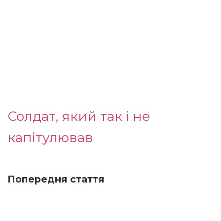
Солдат, який так і не
капітулював
Попередня стаття