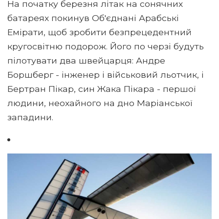
На початку березня літак на сонячних
батареях покинув Об'єднані Арабські
Емірати, щоб зробити безпрецедентний
кругосвітню подорож. Його по черзі будуть
пілотувати два швейцарця: Андре
Боршберг - інженер і військовий льотчик, і
Бертран Пікар, син Жака Пікара - першої
людини, неохайного на дно Маріанської
западини.