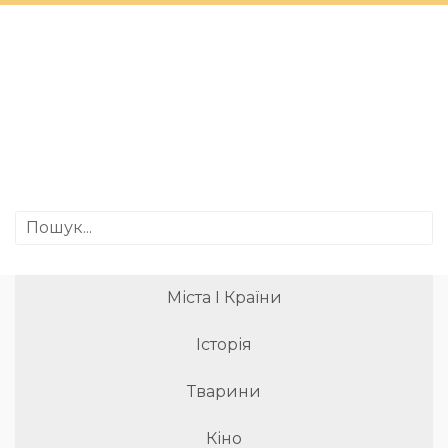
Міста І Країни
Історія
Тварини
Кіно