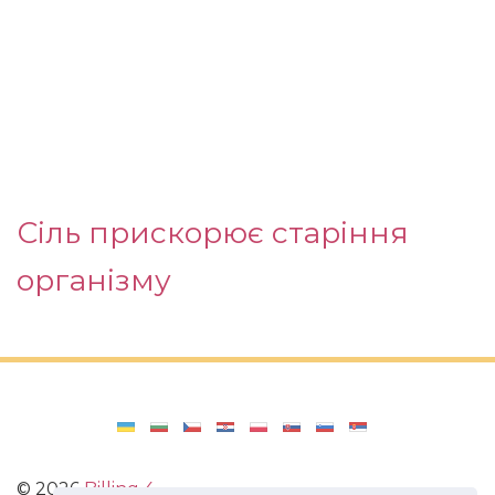
Сіль прискорює старіння
організму
©
2026
Billing 4