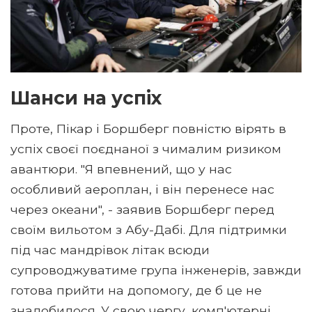
Шанси на успіх
Проте, Пікар і Боршберг повністю вірять в
успіх своєї поєднаної з чималим ризиком
авантюри. "Я впевнений, що у нас
особливий аероплан, і він перенесе нас
через океани", - заявив Боршберг перед
своїм вильотом з Абу-Дабі. Для підтримки
під час мандрівок літак всюди
супроводжуватиме група інженерів, завжди
готова прийти на допомогу, де б це не
знадобилося. У свою чергу, комп'ютерні