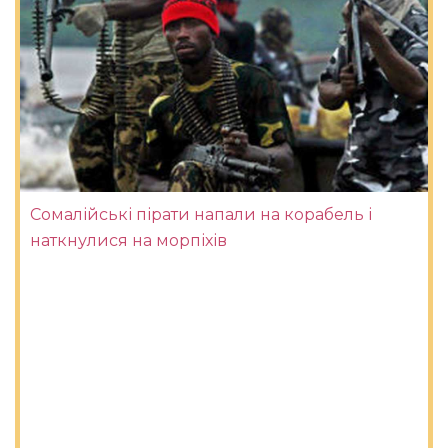
Сомалійські пірати напали на корабель і
наткнулися на морпіхів