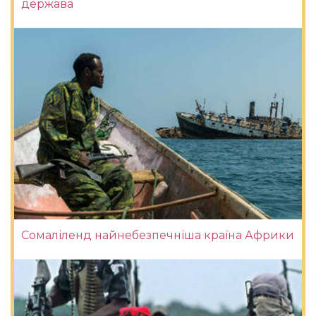
держава
Сомаліленд найнебезпечніша країна Африки