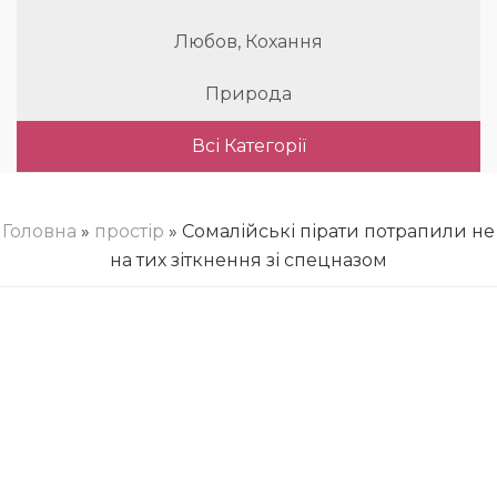
Любов, Кохання
Природа
Всі Категорії
Головна
»
простір
» Сомалійські пірати потрапили не
на тих зіткнення зі спецназом