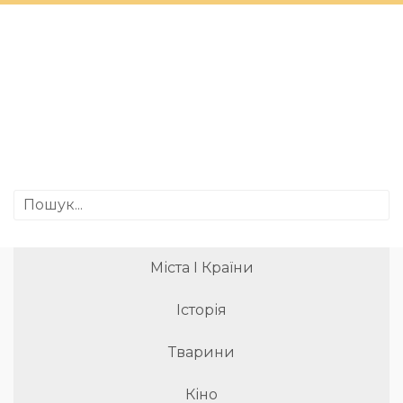
Міста І Країни
Історія
Тварини
Кіно