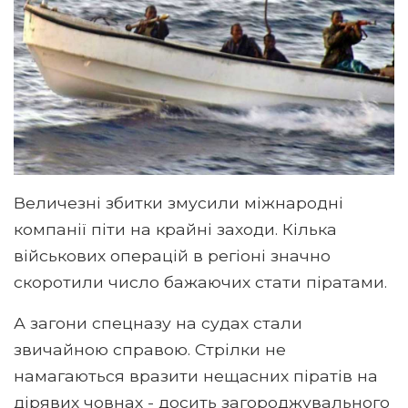
Величезні збитки змусили міжнародні
компанії піти на крайні заходи. Кілька
військових операцій в регіоні значно
скоротили число бажаючих стати піратами.
А загони спецназу на судах стали
звичайною справою. Стрілки не
намагаються вразити нещасних піратів на
дірявих човнах - досить загороджувального