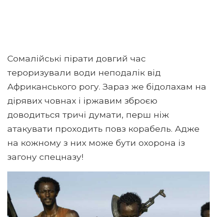
Сомалійські пірати довгий час
тероризували води неподалік від
Африканського рогу. Зараз же бідолахам на
дірявих човнах і іржавим зброєю
доводиться тричі думати, перш ніж
атакувати проходить повз корабель. Адже
на кожному з них може бути охорона із
загону спецназу!