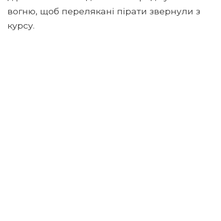
вогню, щоб перелякані пірати звернули з
курсу.