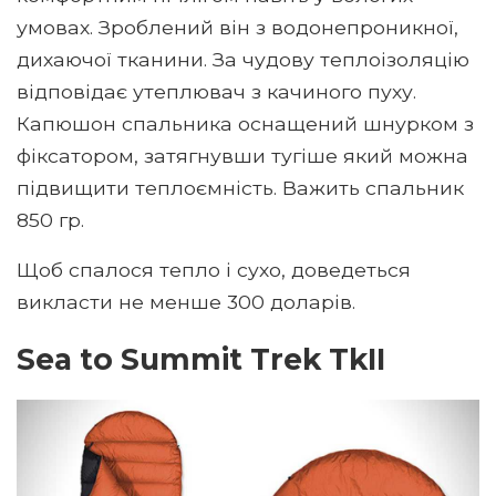
умовах. Зроблений він з водонепроникної,
дихаючої тканини. За чудову теплоізоляцію
відповідає утеплювач з качиного пуху.
Капюшон спальника оснащений шнурком з
фіксатором, затягнувши тугіше який можна
підвищити теплоємність. Важить спальник
850 гр.
Щоб спалося тепло і сухо, доведеться
викласти не менше 300 доларів.
Sea to Summit Trek TkII