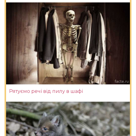
Рятуємо речі від пилу в шафі