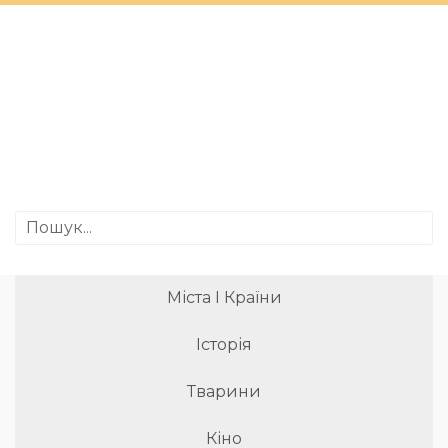
Міста І Країни
Історія
Тварини
Кіно