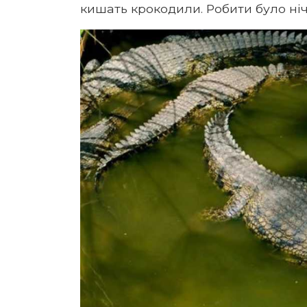
кишать крокодили. Робити було нічо