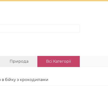
Природа
Всі Категорії
ив в бійку з крокодилами