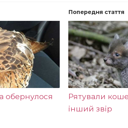
Попередня стаття
а обернулося
Рятували коше
інший звір