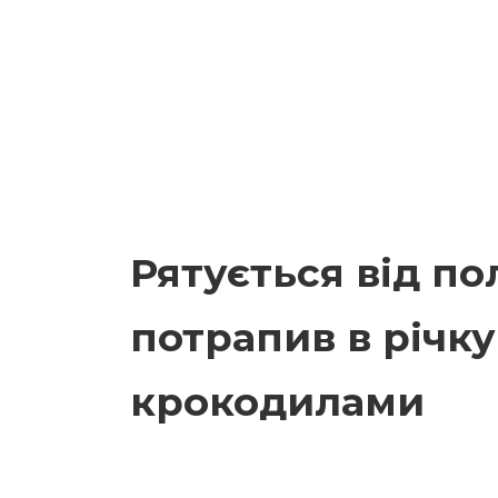
Рятується від по
потрапив в річку 
крокодилами