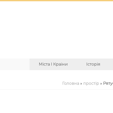
Міста І Країни
Історія
Головна
»
простір
» Ряту