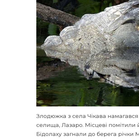
Злодюжка з села Чікава намагався 
селища, Лазаро. Місцеві помітили
Бідолаху загнали до берега річки 