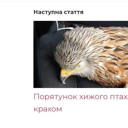
Наступна стаття
Порятунок хижого птах
крахом