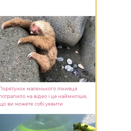
Порятунок маленького лінивця
потрапило на відео і це наймиліше,
що ви можете собі уявити