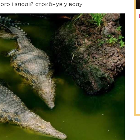
го і злодій стрибнув у воду.