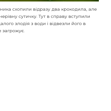
жника схопили відразу два крокодила, але
 нерівну сутичку. Тут в справу вступили
лого злодія з води і відвезли його в
е загрожує.