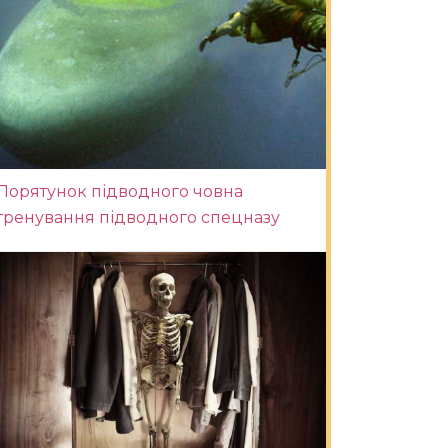
Порятунок підводного човна
тренування підводного спецназу