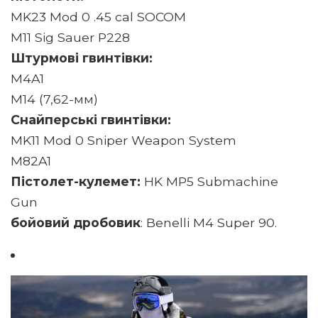
MK23 Mod 0 .45 cal SOCOM
M11 Sig Sauer Р228
Штурмові гвинтівки:
M4A1
M14 (7,62-мм)
Снайперські гвинтівки:
MK11 Mod 0 Sniper Weapon System
M82A1
Пістолет-кулемет:
HK MP5 Submachine
Gun
бойовий дробовик
: Benelli M4 Super 90.