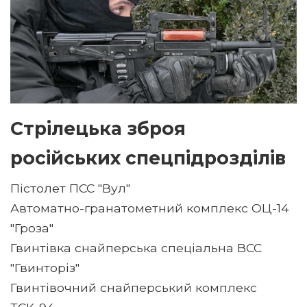
Стрілецька зброя
російських спецпідрозділів
Пістолет ПСС "Вул"
Автоматно-гранатометний комплекс ОЦ-14
"Гроза"
Гвинтівка снайперська спеціальна ВСС
"Гвинторіз"
Гвинтівочний снайперський комплекс