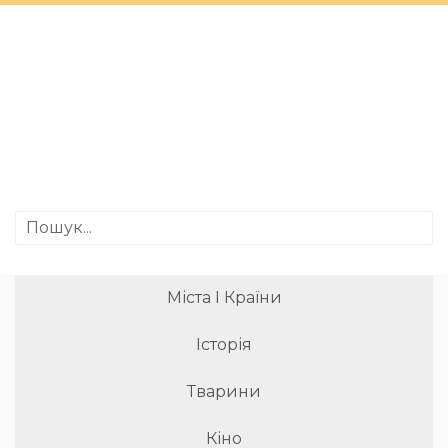
Міста І Країни
Історія
Тварини
Кіно