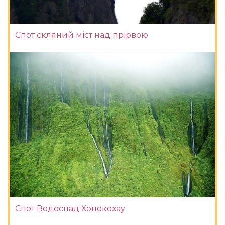
Спот скляний міст над прірвою
Спот Водоспад Хонокохау