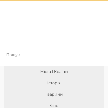
Міста І Країни
Історія
Тварини
Кіно