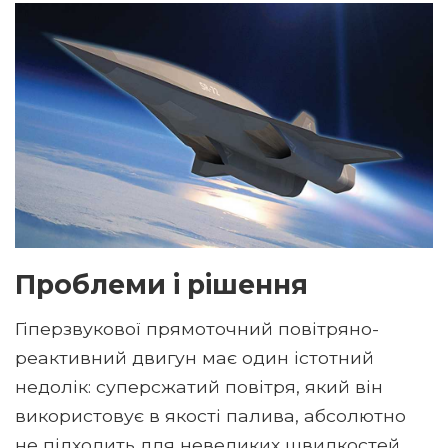
Проблеми і рішення
Гіперзвукової прямоточний повітряно-
реактивний двигун має один істотний
недолік: суперсжатий повітря, який він
використовує в якості палива, абсолютно
не підходить для невеликих швидкостей.