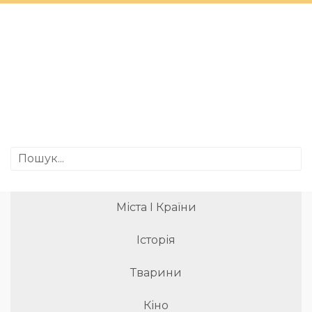
Міста І Країни
Історія
Тварини
Кіно