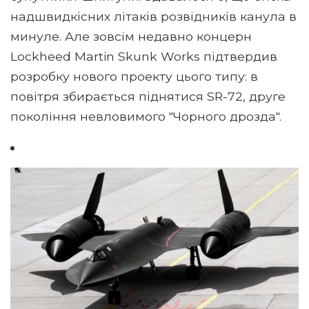
надшвидкісних літаків розвідників канула в
минуле. Але зовсім недавно концерн
Lockheed Martin Skunk Works підтвердив
розробку нового проекту цього типу: в
повітря збирається піднятися SR-72, друге
покоління невловимого "Чорного дрозда".