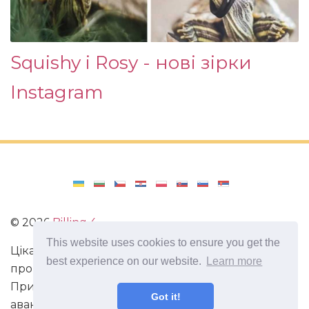
Squishy і Rosy - нові зірки
Instagram
©
2026
Billing 4
This website uses cookies to ensure you get the
Цікаві та захоплюючі факти з усього світу. Статті
best experience on our website.
Learn more
про виживання в непередбачених ситуаціях.
Пригоди, маршрути і спосіб життя сучасного
Got it!
авантюриста. Все про мистецтво магії.