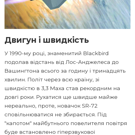
Двигун і швидкість
У 1990-му році, знаменитий Blackbird
подолав відстань від Лос-Анджелеса до
Вашингтона всього за годину і тринадцять
хвилин. Політ через всю країну, зі
швидкістю в 3,3 Маха став рекордним на
довгі роки. Рухатися ще швидше майже
нереально, проте, новачок SR-72
сповільнюватися не збирається. Під
"капотом" майбутнього повелителя повітря
буде встановлено гіперзвукової