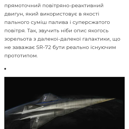
прямоточний повітряно-реактивний
двигун, який використовує в якості
пального суміш палива і суперсжатого
повітря. Так, звучить ніби опис якогось
зорельота з далекої-далекої галактики, що
не заважає SR-72 бути реально існуючим
прототипом.