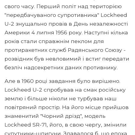
свого часу. Перший політ над територією
"передбачуваного супротивника" Lockheed
U-2 знущально провів в День незалежності
Америки 4 липня 1956 року. Наступні кілька
років стали справжнім пеклом для
протиракетних служб Радянського Союзу -
розвідник був невловимий і встиг передати
безліч надсекретних даних противнику.
Але в 1960 році завдання було вирішено.
Lockheed U-2 спробував на смак російську
землю і більше ніколи не турбував наш
повітряний простір. На його місце прийшов
знаменитий "Чорний дрізд", модель
Lockheed SR-71, його, в свою чергу, змінили
супутники-шпигуни. Здавалося б, що епоха