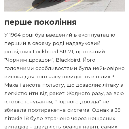
перше покоління
У 1964 році був введений в експлуатацію
перший в своєму роді надзвуковий
розвідник Lockheed SR-71, прозваний
"Чорним дроздом", Blackbird. Його
головними особливостями була неймовірно
висока для того часу швидкість в цілих 3
Маха і висота польоту, що дозволяє літаку з
легкістю йти від ракет. Жодного разу, за всю
історію існування, "Чорного дрозда" не
збивала протиракетна система. Однак з 38
літаків 18 було втрачено через нещасних
випадків - швидкість реакції навіть самих