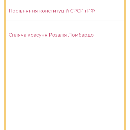
Порівняння конституцій СРСР і РФ
Спляча красуня Розалія Ломбардо