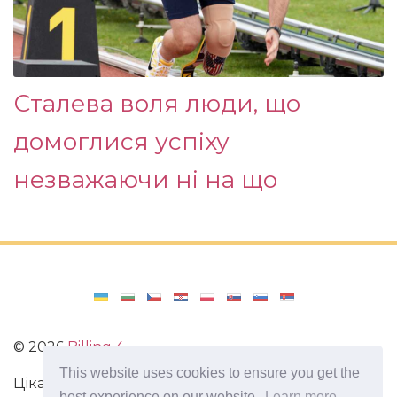
Сталева воля люди, що
домоглися успіху
незважаючи ні на що
©
2026
Billing 4
This website uses cookies to ensure you get the
Цікаві та захоплюючі факти з усього світу. Статті
best experience on our website.
Learn more