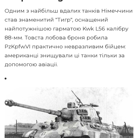
Одним з найбільш вдалих танків Німеччини
став знаменитий "Тигр", оснащений
найпотужнішою гарматою Kwk L56 калібру
88-мм. Товста лобова броня робила
PzKpfw.VI практично невразливим бійцем:
американці знищували ці танки тільки за
допомогою авіації.