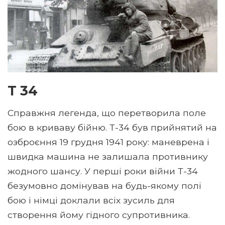
Т 34
Справжня легенда, що перетворила поле
бою в криваву бійню. Т-34 був прийнятий на
озброєння 19 грудня 1941 року: маневрена і
швидка машина не залишала противнику
жодного шансу. У перші роки війни Т-34
безумовно домінував на будь-якому полі
бою і німці доклали всіх зусиль для
створення йому гідного супротивника.