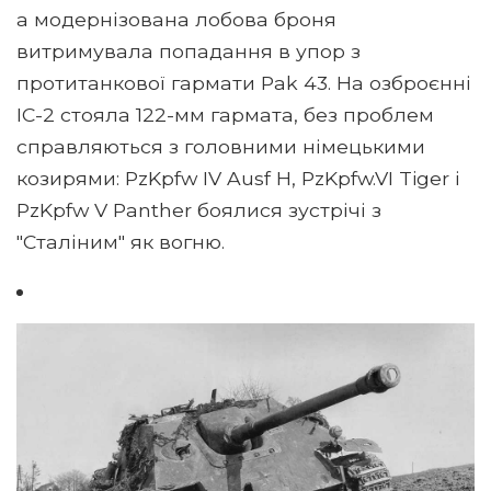
а модернізована лобова броня
витримувала попадання в упор з
протитанкової гармати Pak 43. На озброєнні
ІС-2 стояла 122-мм гармата, без проблем
справляються з головними німецькими
козирями: PzKpfw IV Ausf H, PzKpfw.VI Tiger і
PzKpfw V Panther боялися зустрічі з
"Сталіним" як вогню.