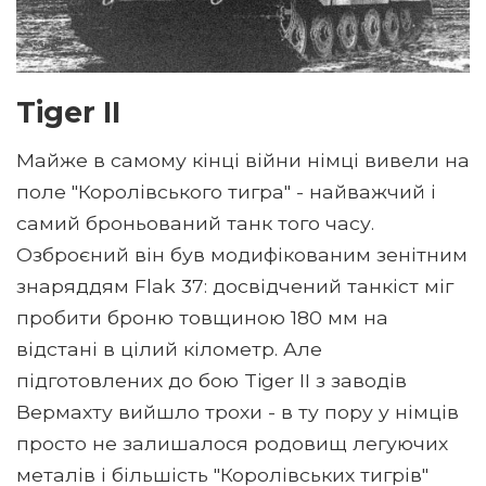
Tiger II
Майже в самому кінці війни німці вивели на
поле "Королівського тигра" - найважчий і
самий броньований танк того часу.
Озброєний він був модифікованим зенітним
знаряддям Flak 37: досвідчений танкіст міг
пробити броню товщиною 180 мм на
відстані в цілий кілометр. Але
підготовлених до бою Tiger II з заводів
Вермахту вийшло трохи - в ту пору у німців
просто не залишалося родовищ легуючих
металів і більшість "Королівських тигрів"