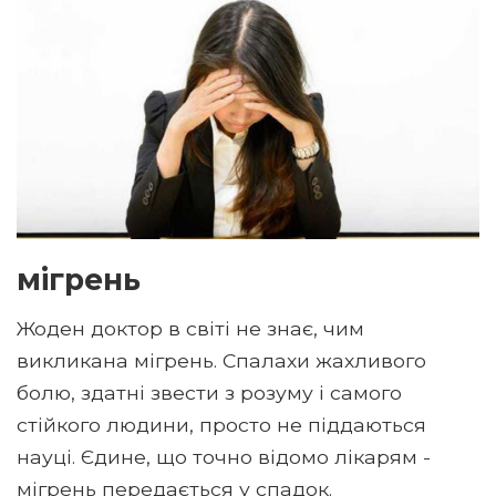
мігрень
Жоден доктор в світі не знає, чим
викликана мігрень. Спалахи жахливого
болю, здатні звести з розуму і самого
стійкого людини, просто не піддаються
науці. Єдине, що точно відомо лікарям -
мігрень передається у спадок.