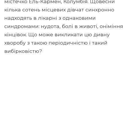
містечко Ель-Кармен, Колумбія. Щовесни
кілька сотень місцевих дівчат синхронно
надходять в лікарні з однаковими
синдромами: нудота, болі в животі, оніміння
кінцівок. Що може викликати цю дивну
хворобу з такою періодичністю і такий
вибірковістю?