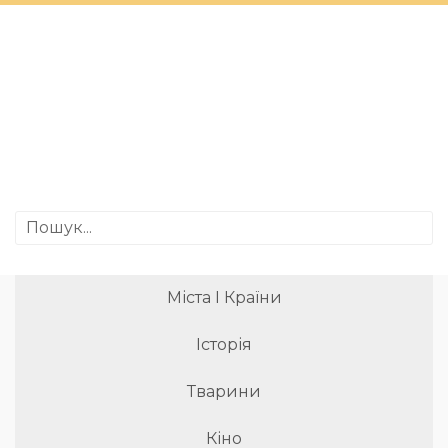
Міста І Країни
Історія
Тварини
Кіно