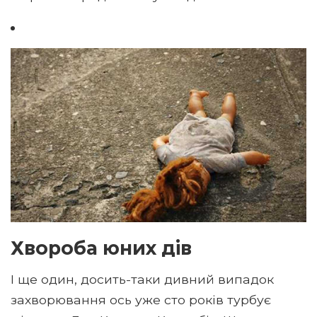
Хвороба юних дів
І ще один, досить-таки дивний випадок
захворювання ось уже сто років турбує