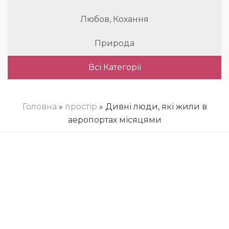
Любов, Кохання
Природа
Всі Категорії
Головна
»
простір
» Дивні люди, які жили в
аеропортах місяцями