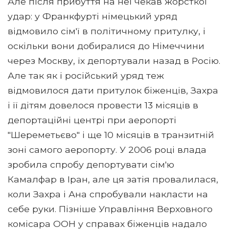
Але після прибуття на неї чекав жорсткої
удар: у Франкфурті німецький уряд
відмовило сім'ї в політичному притулку, і
оскільки вони добиралися до Німеччини
через Москву, їх депортували назад в Росію.
Але так як і російський уряд теж
відмовилося дати притулок біженців, Захра
і її дітям довелося провести 13 місяців в
депортаційні центрі при аеропорті
"Шереметьєво" і ще 10 місяців в транзитній
зоні самого аеропорту. У 2006 році влада
зробила спробу депортувати сім'ю
Камалфар в Іран, але ця затія провалилася,
коли Захра і Ана спробували накласти на
себе руки. Пізніше Управління Верховного
комісара ООН у справах біженців надало