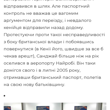
відправився в шлях. Але паспортний
контроль не вважав це вагомим
аргументом для переїзду, і невдалого
кенійця відправили назад додому.
Протестуючи проти такої несправедливості
з боку британської влади і побоявшись
повернутися (в Кенії його, швидше за все б
чекав арешт), Санджай більше ніж на рік
оселився в аеропорту Найробі. Він таки
домігся свого і в липні 2005 року,
отримавши британський паспорт, полетів
на свою нову батьківщину.