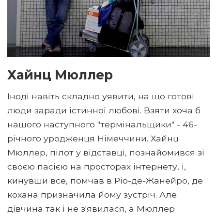
Хайнц Мюллер
Іноді навіть складно уявити, на що готові
люди заради істинної любові. Взяти хоча б
нашого наступного "термінальщики" - 46-
річного уродженця Німеччини. Хайнц
Мюллер, пілот у відставці, познайомився зі
своєю пасією на просторах інтернету, і,
кинувши все, помчав в Ріо-де-Жанейро, де
кохана призначила йому зустріч. Але
дівчина так і не з'явилася, а Мюллер