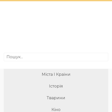
Міста І Країни
Історія
Тварини
Кіно