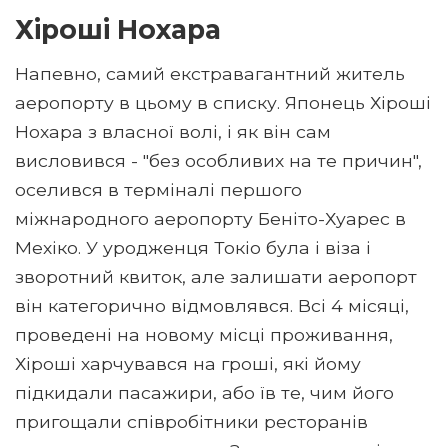
Хіроші Нохара
Напевно, самий екстравагантний житель
аеропорту в цьому в списку. Японець Хіроші
Нохара з власної волі, і як він сам
висловився - "без особливих на те причин",
оселився в терміналі першого
міжнародного аеропорту Беніто-Хуарес в
Мехіко. У уродженця Токіо була і віза і
зворотний квиток, але залишати аеропорт
він категорично відмовлявся. Всі 4 місяці,
проведені на новому місці проживання,
Хіроші харчувався на гроші, які йому
підкидали пасажири, або їв те, чим його
пригощали співробітники ресторанів