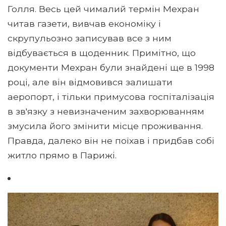
Голля. Весь цей чималий термін Мехран
читав газети, вивчав економіку і
скрупульозно записував все з ним
відбувається в щоденник. Примітно, що
документи Мехран були знайдені ще в 1998
році, але він відмовився залишати
аеропорт, і тільки примусова госпіталізація
в зв'язку з невизначеним захворюванням
змусила його змінити місце проживання.
Правда, далеко він не поїхав і придбав собі
житло прямо в Парижі.