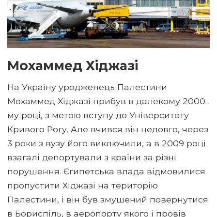
Мохаммед Хіджазі
На Україну уродженець Палестини
Мохаммед Хіджазі прибув в далекому 2000-
му році, з метою вступу до Університету
Кривого Рогу. Але вчився він недовго, через
3 роки з вузу його виключили, а в 2009 році
взагалі депортували з країни за різні
порушення. Єгипетська влада відмовилися
пропустити Хіджазі на територію
Палестини, і він був змушений повернутися
в Бориспіль, в аеропорту якого і провів