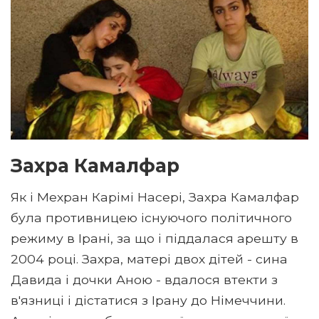
Захра Камалфар
Як і Мехран Карімі Насері, Захра Камалфар
була противницею існуючого політичного
режиму в Ірані, за що і піддалася арешту в
2004 році. Захра, матері двох дітей - сина
Давида і дочки Аною - вдалося втекти з
в'язниці і дістатися з Ірану до Німеччини.