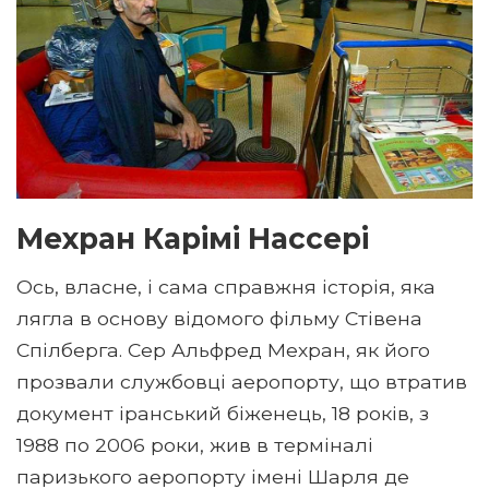
Мехран Карімі Нассері
Ось, власне, і сама справжня історія, яка
лягла в основу відомого фільму Стівена
Спілберга. Сер Альфред Мехран, як його
прозвали службовці аеропорту, що втратив
документ іранський біженець, 18 років, з
1988 по 2006 роки, жив в терміналі
паризького аеропорту імені Шарля де