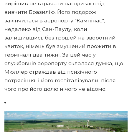
вирішив не втрачати нагоди як слід
вивчити Бразилію. Його подорож
закінчилася в аеропорту "Кампінас",
недалеко від Сан-Паулу, коли
залишившись без грошей на зворотний
квиток, німець був змушений прожити в
терміналі два тижні. За цей час у
службовців аеропорту склалася думка, що
Мюллер страждав від психічного
потрясіння, і його госпіталізували, після
чого про його долю нічого не відомо.