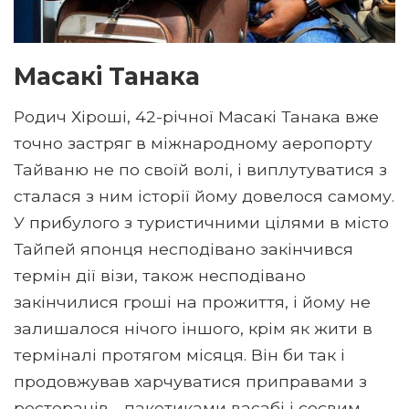
Масакі Танака
Родич Хіроші, 42-річної Масакі Танака вже
точно застряг в міжнародному аеропорту
Тайваню не по своїй волі, і виплутуватися з
сталася з ним історії йому довелося самому.
У прибулого з туристичними цілями в місто
Тайпей японця несподівано закінчився
термін дії візи, також несподівано
закінчилися гроші на прожиття, і йому не
залишалося нічого іншого, крім як жити в
терміналі протягом місяця. Він би так і
продовжував харчуватися приправами з
ресторанів - пакетиками васабі і соєвим