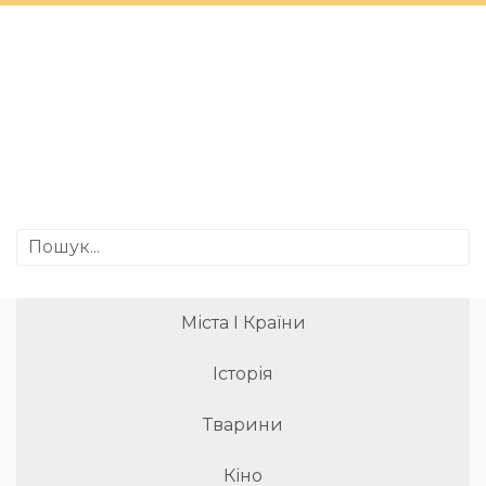
Міста І Країни
Історія
Тварини
Кіно