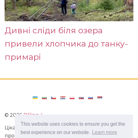
Дивні сліди біля озера
привели хлопчика до танку-
примарі
©
2026
Billing 4
This website uses cookies to ensure you get the
Цікаві та захоплюючі факти з усього світу. Статті
best experience on our website.
Learn more
про виживання в непередбачених ситуаціях.