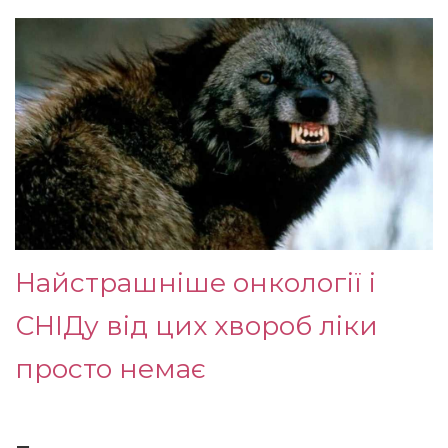
Найстрашніше онкології і
СНІДу від цих хвороб ліки
просто немає