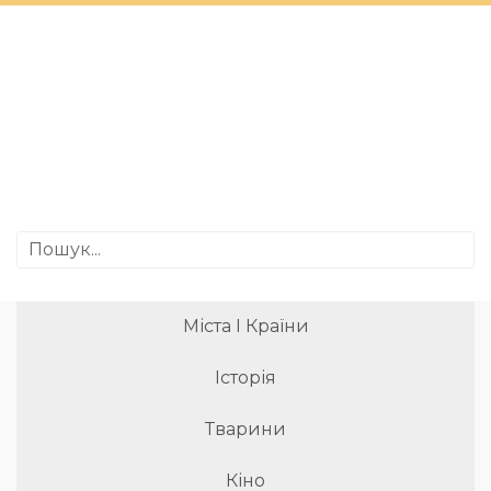
Міста І Країни
Історія
Тварини
Кіно