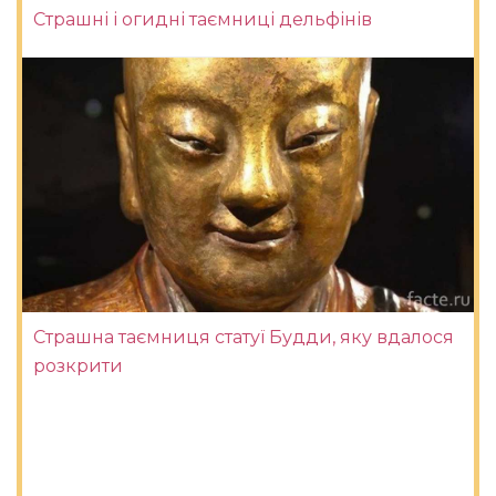
Страшні і огидні таємниці дельфінів
Страшна таємниця статуї Будди, яку вдалося
розкрити