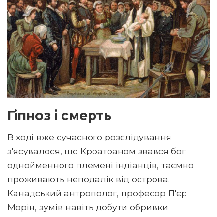
Гіпноз і смерть
В ході вже сучасного розслідування
з'ясувалося, що Кроатоаном звався бог
однойменного племені індіанців, таємно
проживають неподалік від острова.
Канадський антрополог, професор П'єр
Морін, зумів навіть добути обривки