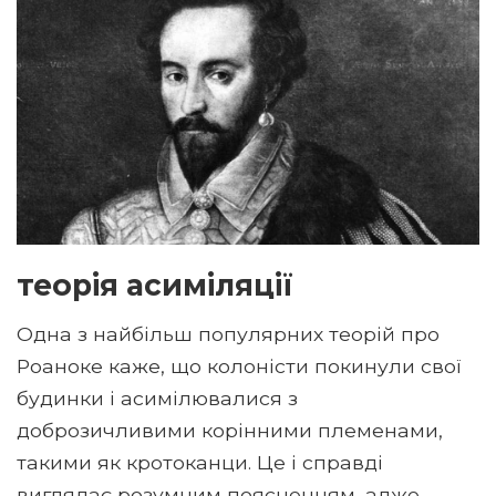
теорія асиміляції
Одна з найбільш популярних теорій про
Роаноке каже, що колоністи покинули свої
будинки і асимілювалися з
доброзичливими корінними племенами,
такими як кротоканци. Це і справді
виглядає розумним поясненням, адже