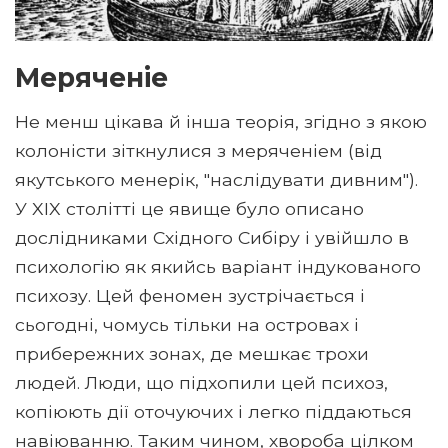
Меряченіе
Не менш цікава й інша теорія, згідно з якою
колоністи зіткнулися з меряченіем (від
якутського менерік, "наслідувати дивним").
У XIX столітті це явище було описано
дослідниками Східного Сибіру і увійшло в
психологію як якийсь варіант індукованого
психозу. Цей феномен зустрічається і
сьогодні, чомусь тільки на островах і
прибережних зонах, де мешкає трохи
людей. Люди, що підхопили цей психоз,
копіюють дії оточуючих і легко піддаються
навіюванню. Таким чином, хвороба цілком