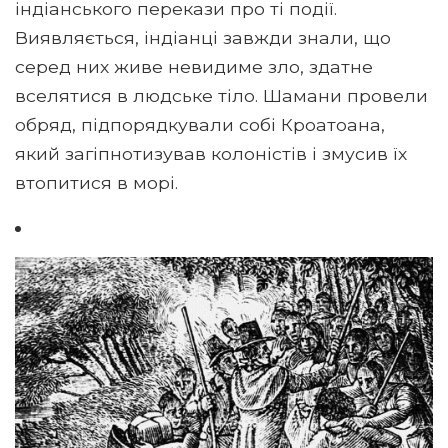
індіанського перекази про ті події.
Виявляється, індіанці завжди знали, що
серед них живе невидиме зло, здатне
вселятися в людське тіло. Шамани провели
обряд, підпорядкували собі Кроатоана,
який загіпнотизував колоністів і змусив їх
втопитися в морі.