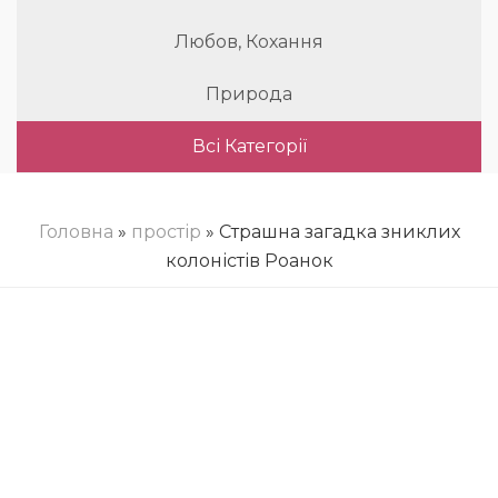
Любов, Кохання
Природа
Всі Категорії
Головна
»
простір
» Страшна загадка зниклих
колоністів Роанок