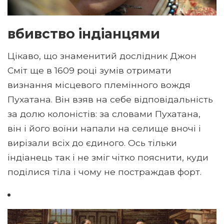
вбивство індіанцями
Цікаво, що знаменитий дослідник Джон
Сміт ще в 1609 році зумів отримати
визнання місцевого племінного вождя
Пухатана. Він взяв на себе відповідальність
за долю колоністів: за словами Пухатана,
він і його воїни напали на селище вночі і
вирізали всіх до єдиного. Ось тільки
індіанець так і не зміг чітко пояснити, куди
поділися тіла і чому не постраждав форт.