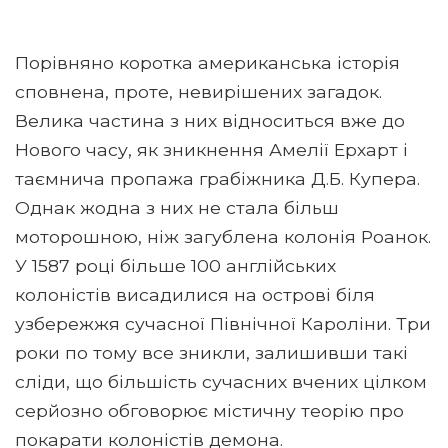
Порівняно коротка американська історія
сповнена, проте, невирішених загадок.
Велика частина з них відноситься вже до
Нового часу, як зникнення Амелії Ерхарт і
таємнича пропажа грабіжника Д.Б. Купера.
Однак жодна з них не стала більш
моторошною, ніж загублена колонія Роанок.
У 1587 році більше 100 англійських
колоністів висадилися на острові біля
узбережжя сучасної Північної Кароліни. Три
роки по тому все зникли, залишивши такі
сліди, що більшість сучасних вчених цілком
серйозно обговорює містичну теорію про
покарати колоністів демона.