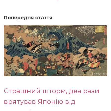
Попередня стаття
Страшний шторм, два рази
врятував Японію від