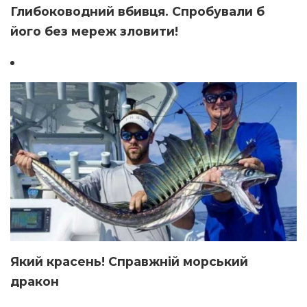
Глибоководний вбивця. Спробували б
його без мереж зловити!
Який красень! Справжній морський
дракон