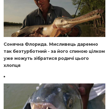
Сонячна Флорида. Мисливець даремно
так безтурботний - за його спиною цілком
уже можуть зібратися родичі цього
хлопця