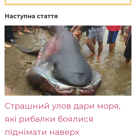
Наступна стаття
Страшний улов дари моря,
які рибалки боялися
піднімати наверх