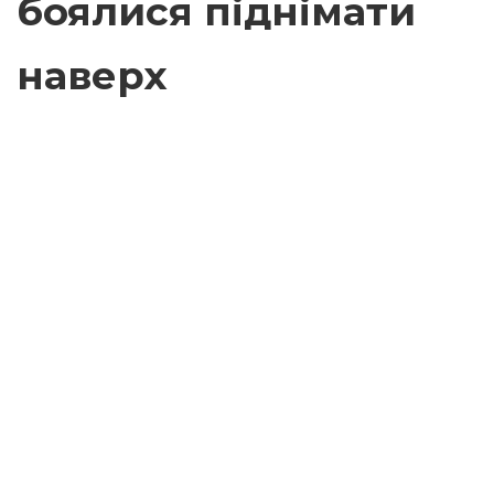
боялися піднімати
наверх