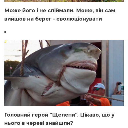
Може його і не спіймали. Може, він сам
вийшов на берег - еволюціонувати
Головний герой "Щелепи". Цікаво, що у
нього в череві знайшли?