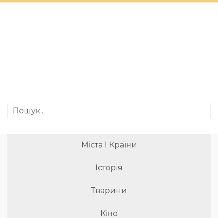
Міста І Країни
Історія
Тварини
Кіно