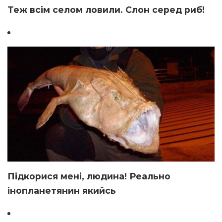
Теж всім селом ловили. Слон серед риб!
Підкорися мені, людина! Реально
інопланетянин якийсь