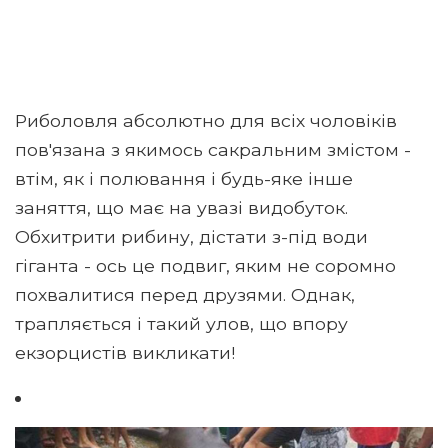
Риболовля абсолютно для всіх чоловіків
пов'язана з якимось сакральним змістом -
втім, як і полювання і будь-яке інше
заняття, що має на увазі видобуток.
Обхитрити рибину, дістати з-під води
гіганта - ось це подвиг, яким не соромно
похвалитися перед друзями. Однак,
трапляється і такий улов, що впору
екзорцистів викликати!