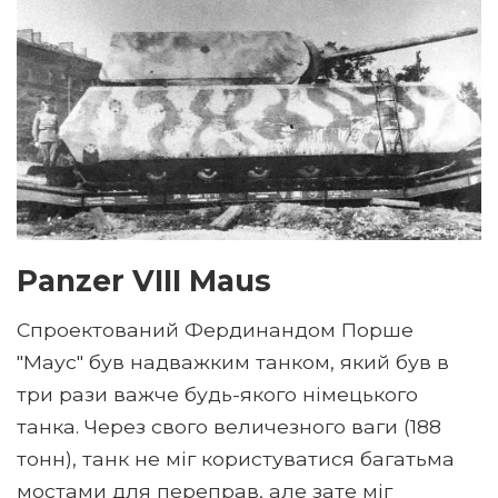
Panzer VIII Maus
Спроектований Фердинандом Порше
"Маус" був надважким танком, який був в
три рази важче будь-якого німецького
танка. Через свого величезного ваги (188
тонн), танк не міг користуватися багатьма
мостами для переправ, але зате міг