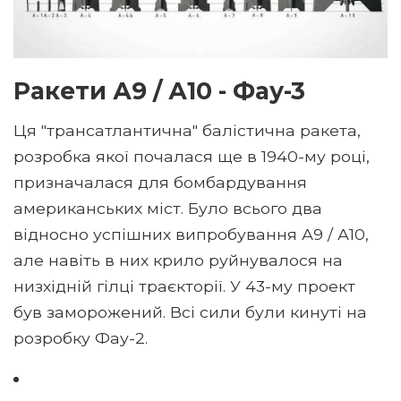
Ракети А9 / А10 - Фау-3
Ця "трансатлантична" балістична ракета,
розробка якої почалася ще в 1940-му році,
призначалася для бомбардування
американських міст. Було всього два
відносно успішних випробування А9 / А10,
але навіть в них крило руйнувалося на
низхідній гілці траєкторії. У 43-му проект
був заморожений. Всі сили були кинуті на
розробку Фау-2.