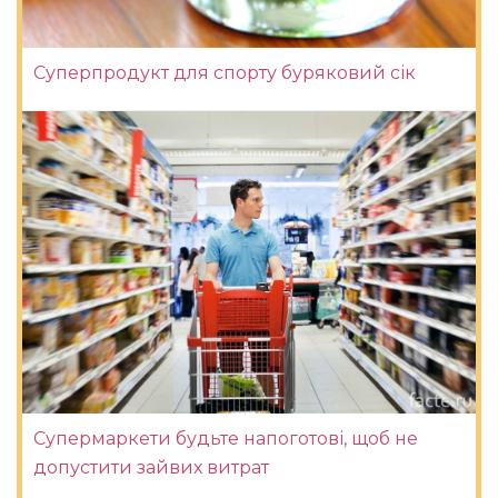
Суперпродукт для спорту буряковий сік
Супермаркети будьте напоготові, щоб не
допустити зайвих витрат