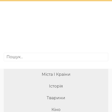
Міста І Країни
Історія
Тварини
Кіно