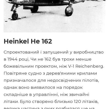
Heinkel He 162
Спроектований і запущений у виробництво
в 1944 році, Чи не 162 був трохи менше
божевільним проектом, ніж V-1 Reichenberg.
Повітряне судно з дерев'яними крилами
призначалося для недосвідчених пілотів,
однак воно виявилося на порядок
складніше в управлінні, ніж звичайні
літаки. Було створено близько 120 літаків,
велика частина з яких розбилася ще на