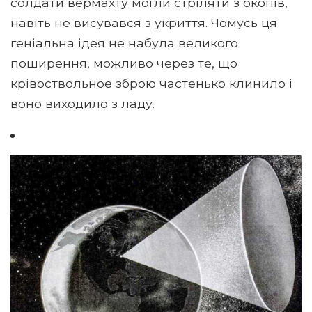
солдати вермахту могли стріляти з окопів,
навіть не висувався з укриття. Чомусь ця
геніальна ідея не набула великого
поширення, можливо через те, що
крівоствольное зброю частенько клинило і
воно виходило з ладу.