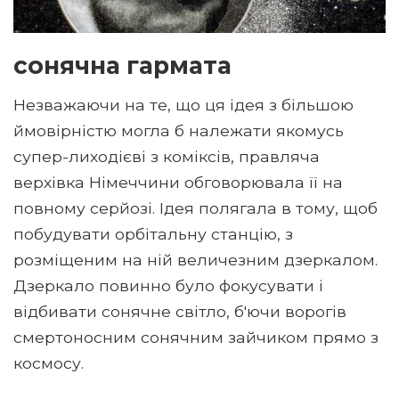
сонячна гармата
Незважаючи на те, що ця ідея з більшою
ймовірністю могла б належати якомусь
супер-лиходієві з коміксів, правляча
верхівка Німеччини обговорювала її на
повному серйозі. Ідея полягала в тому, щоб
побудувати орбітальну станцію, з
розміщеним на ній величезним дзеркалом.
Дзеркало повинно було фокусувати і
відбивати сонячне світло, б'ючи ворогів
смертоносним сонячним зайчиком прямо з
космосу.