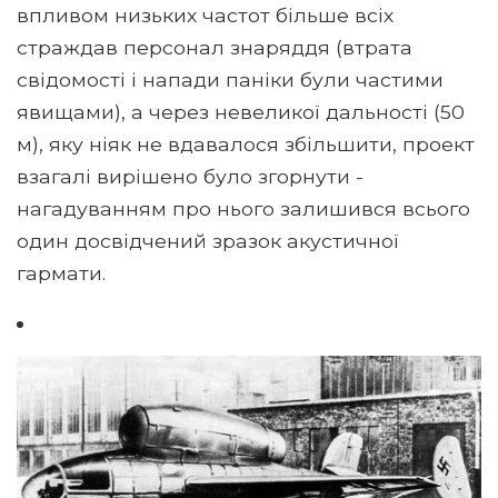
впливом низьких частот більше всіх
страждав персонал знаряддя (втрата
свідомості і напади паніки були частими
явищами), а через невеликої дальності (50
м), яку ніяк не вдавалося збільшити, проект
взагалі вирішено було згорнути -
нагадуванням про нього залишився всього
один досвідчений зразок акустичної
гармати.