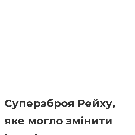
Суперзброя Рейху,
яке могло змінити