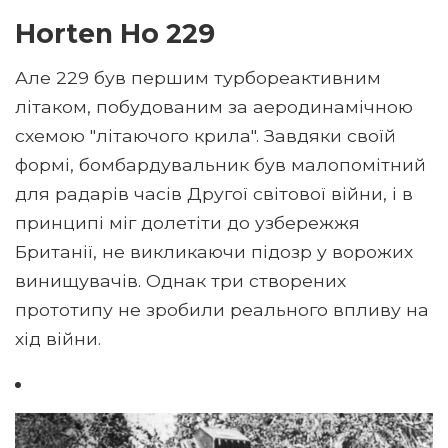
Horten Ho 229
Але 229 був першим турбореактивним
літаком, побудованим за аеродинамічною
схемою "літаючого крила". Завдяки своїй
формі, бомбардувальник був малопомітний
для радарів часів Другої світової війни, і в
принципі міг долетіти до узбережжя
Британії, не викликаючи підозр у ворожих
винищувачів. Однак три створених
прототипу не зробили реального впливу на
хід війни.