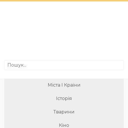
Міста І Країни
Історія
Тварини
Кіно