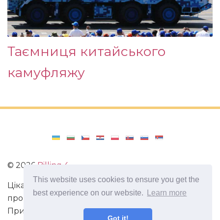
Таємниця китайського
камуфляжу
©
2026
Billing 4
This website uses cookies to ensure you get the
Цікаві та захоплюючі факти з усього світу. Статті
best experience on our website.
Learn more
про виживання в непередбачених ситуаціях.
Пригоди, маршрути і спосіб життя сучасного
Got it!