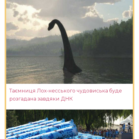
Таємниця Лох-несського чудовиська буде
розгадана завдяки ДНК