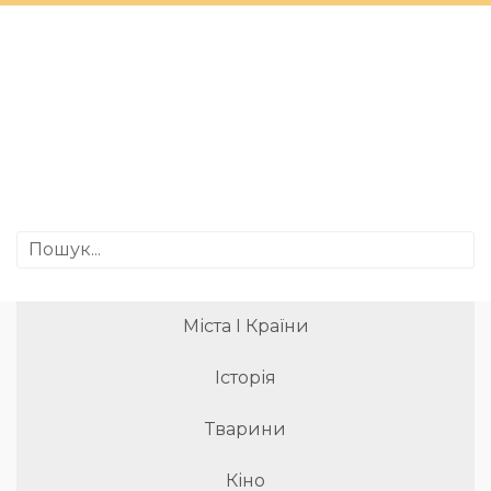
Міста І Країни
Історія
Тварини
Кіно