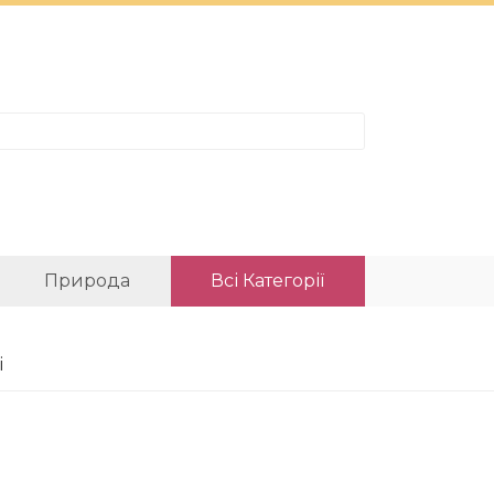
Природа
Всі Категорії
і