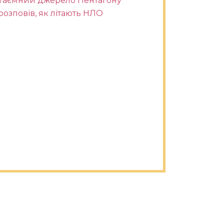
Таємний джерело Пентагону
розповів, як літають НЛО