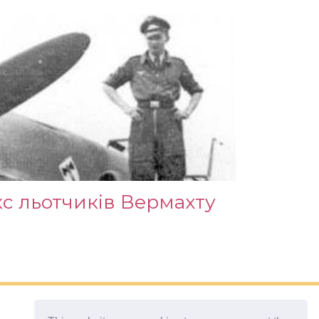
с льотчиків Вермахту