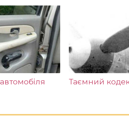
 автомобіля
Таємний кодек