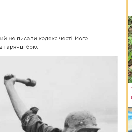
й не писали кодекс честі. Його
 гарячці бою.