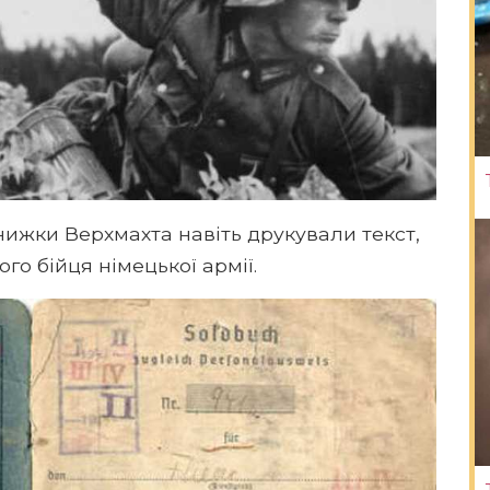
книжки Верхмахта навіть друкували текст,
го бійця німецької армії.