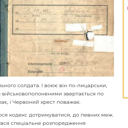
ьного солдата. І воює він по-лицарськи,
І з військовополоненими звертається по
пає, і Червоний хрест поважає.
ося кодекс дотримуватися, до певних меж.
дбувся спеціальне розпорядження