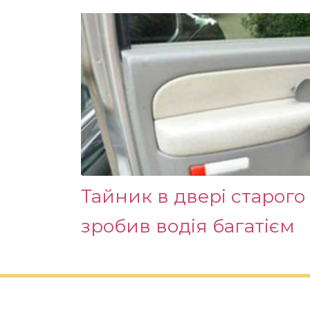
Тайник в двері старого
зробив водія багатієм