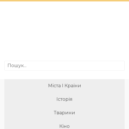
Міста І Країни
Історія
Тварини
Кіно