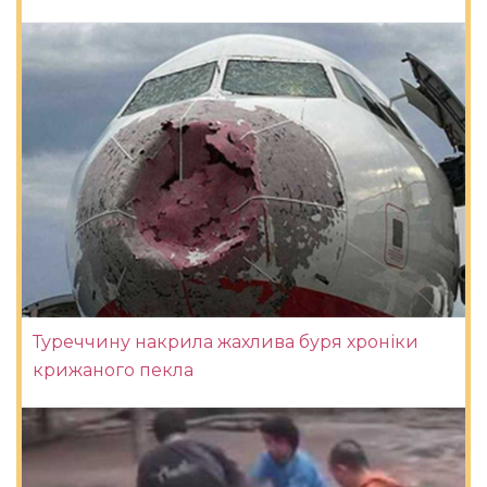
Туреччину накрила жахлива буря хроніки
крижаного пекла