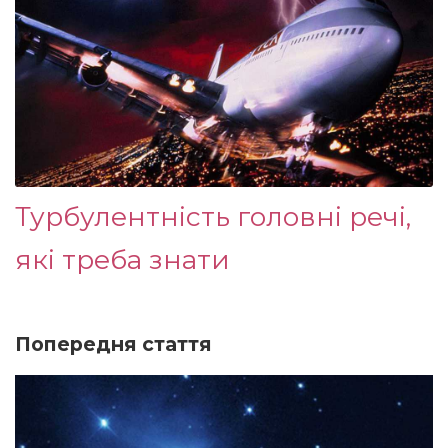
Турбулентність головні речі,
які треба знати
Попередня стаття