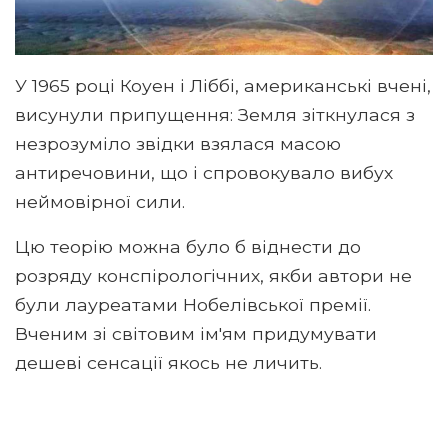
У 1965 році Коуен і Ліббі, американські вчені,
висунули припущення: Земля зіткнулася з
незрозуміло звідки взялася масою
антиречовини, що і спровокувало вибух
неймовірної сили.
Цю теорію можна було б віднести до
розряду конспірологічних, якби автори не
були лауреатами Нобелівської премії.
Вченим зі світовим ім'ям придумувати
дешеві сенсації якось не личить.