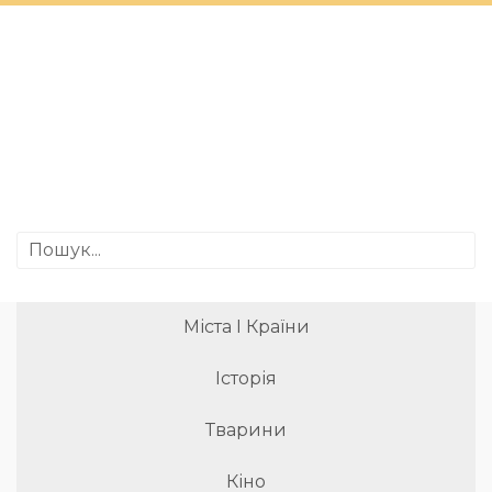
Міста І Країни
Історія
Тварини
Кіно