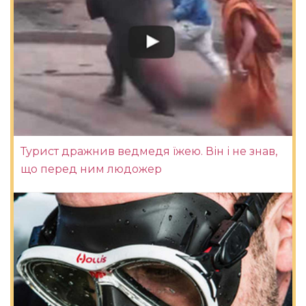
Турист дражнив ведмедя їжею. Він і не знав,
що перед ним людожер