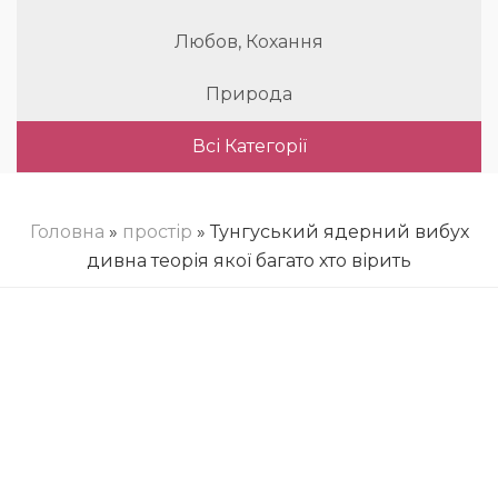
Любов, Кохання
Природа
Всі Категорії
Головна
»
простір
» Тунгуський ядерний вибух
дивна теорія якої багато хто вірить