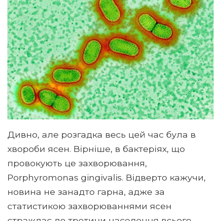
Дивно, але розгадка весь цей час була в
хвороби ясен. Вірніше, в бактеріях, що
провокують це захворювання,
Porphyromonas gingivalis. Відверто кажучи,
новина не занадто гарна, адже за
статистикою захворюваннями ясен
страждає до третини населення всього