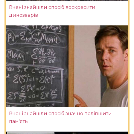
Вчені знайшли спосіб воскресити
динозаврів
Вчені знайшли спосіб значно поліпшити
пам'ять