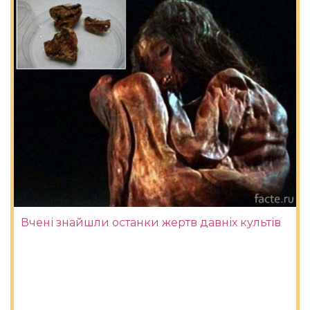
Вчені знайшли останки жертв давніх культів