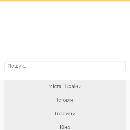
Міста І Країни
Історія
Тварини
Кіно