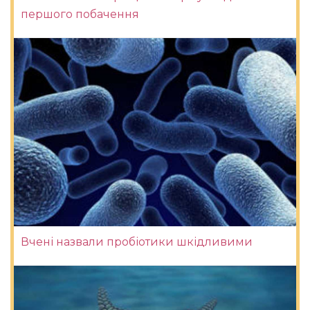
першого побачення
Вчені назвали пробіотики шкідливими