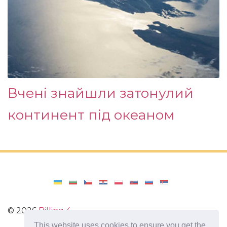
Вчені знайшли затонулий
континент під океаном
©
2026
Billing 4
This website uses cookies to ensure you get the