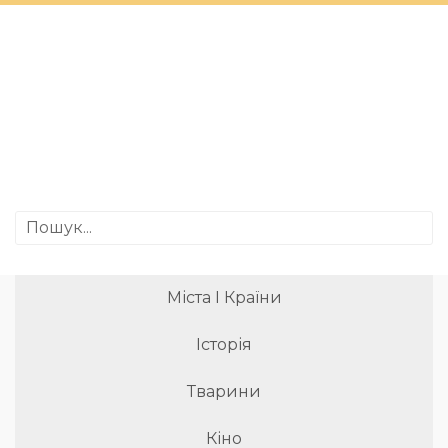
Міста І Країни
Історія
Тварини
Кіно