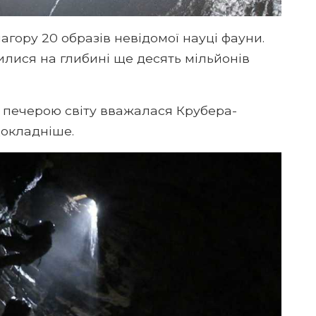
агору 20 образів невідомої науці фауни.
лилися на глибині ще десять мільйонів
 печерою світу вважалася Крубера-
докладніше.