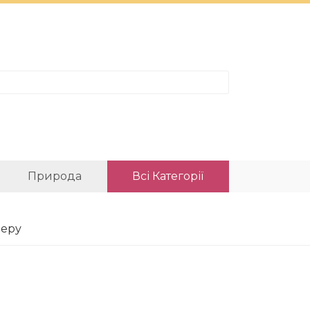
Природа
Всі Категорії
черу