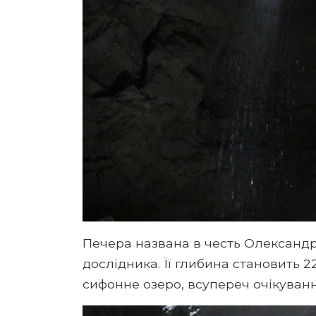
Печера названа в честь Олександр
дослідника. Її глибина становить 2
сифонне озеро, всупереч очікуван