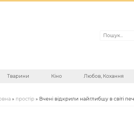
Тварини
Кіно
Любов, Кохання
овна
»
простір
» Вчені відкрили найглибшу в світі пе