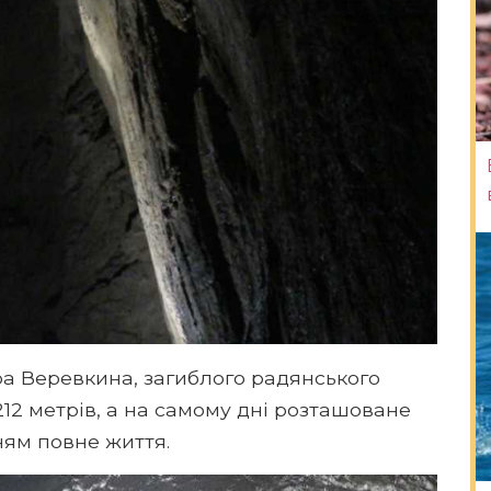
а Веревкина, загиблого радянського
212 метрів, а на самому дні розташоване
ням повне життя.