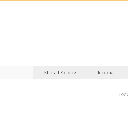
Міста І Країни
Історія
Гол