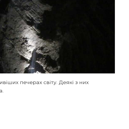
віших печерах світу. Деякі з них
а.