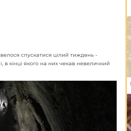
овелося спускатися цілий тиждень -
 в кінці якого на них чекав невеличкий