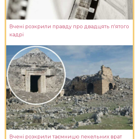
Вчені розкрили правду про двадцять п'ятого
кадрі
Вчені розкрили таємницю пекельних врат