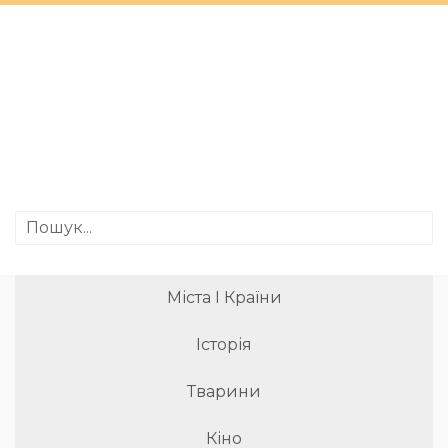
Міста І Країни
Історія
Тварини
Кіно