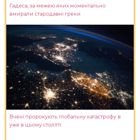
Гадеса, за межею яких моментально
вмирали стародавні греки
Вчені пророкують глобальну катастрофу в
уже в цьому столітті