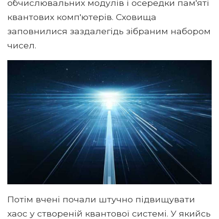
обчислювальних модулів і осередки пам'яті
квантових комп'ютерів. Сховища
заповнилися заздалегідь зібраним набором
чисел.
Потім вчені почали штучно підвищувати
хаос у створеній квантової системі. У якийсь