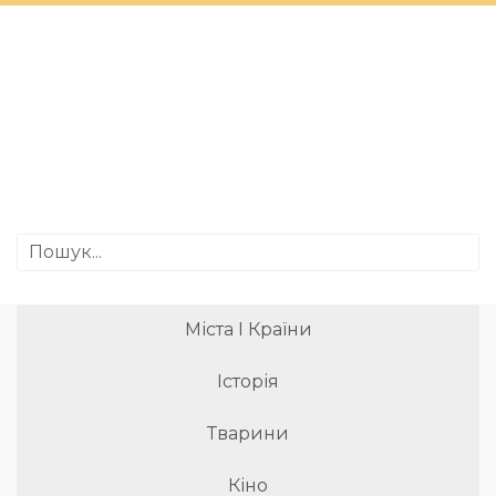
Міста І Країни
Історія
Тварини
Кіно