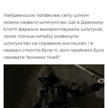
Найдавнішою професією світу цілком
можна назвати шпигунство. Ще в Давньому
Єгипті фараони використовували шпигунів,
трохи пізніше китайці розвинули
шпигунство на справжнє мистецтво. І в
середні століття були ті, кого прийнято було
називати "воїнами тіней".