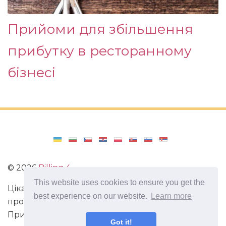
Прийоми для збільшення
прибутку в ресторанному
бізнесі
©
2026
Billing 4
This website uses cookies to ensure you get the
Цікаві та захоплюючі факти з усього світу. Статті
best experience on our website.
Learn more
про виживання в непередбачених ситуаціях.
Пригоди, маршрути і спосіб життя сучасного
Got it!