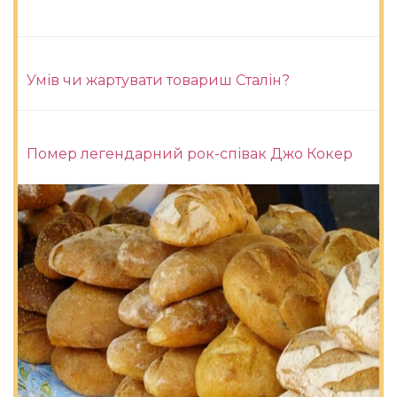
Умів чи жартувати товариш Сталін?
Помер легендарний рок-співак Джо Кокер