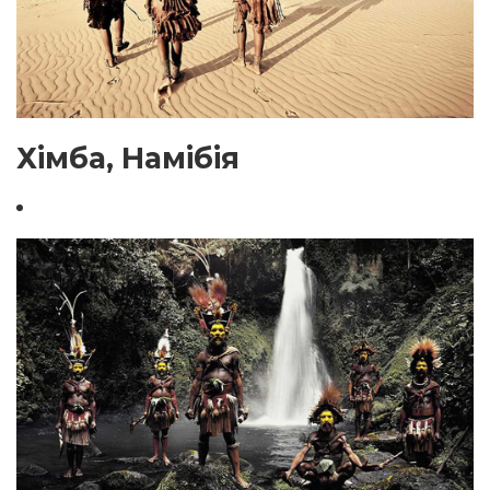
Хімба, Намібія