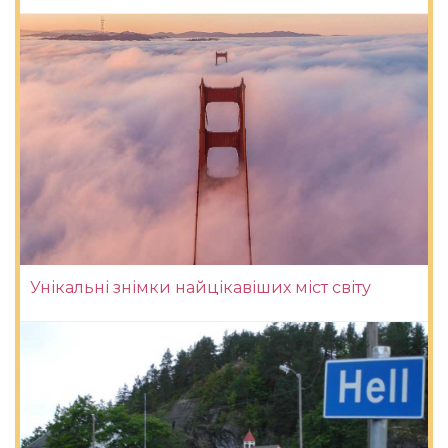
Унікальні знімки найцікавіших міст світу