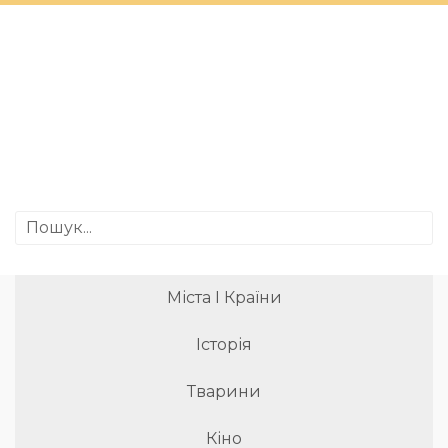
Міста І Країни
Історія
Тварини
Кіно