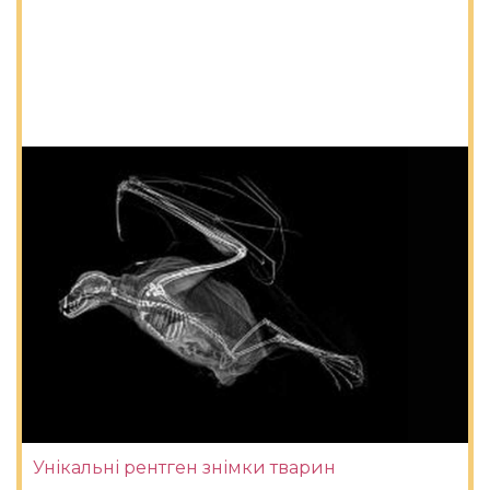
Унікальні рентген знімки тварин