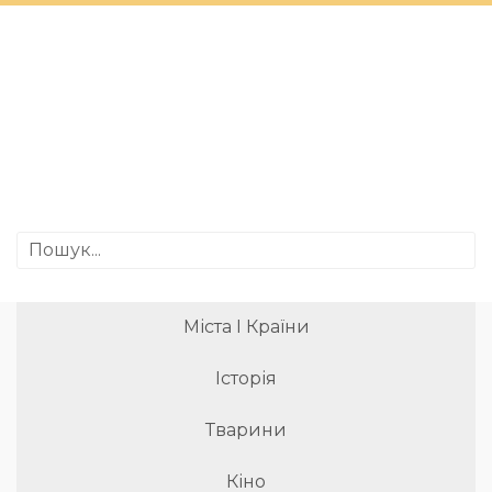
Міста І Країни
Історія
Тварини
Кіно