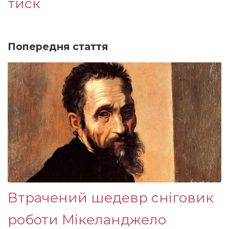
тиск
Попередня стаття
Втрачений шедевр сніговик
роботи Мікеланджело