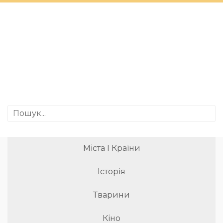
Міста І Країни
Історія
Тварини
Кіно