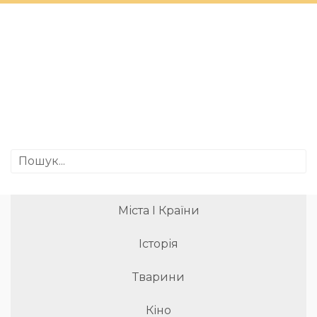
Міста І Країни
Історія
Тварини
Кіно