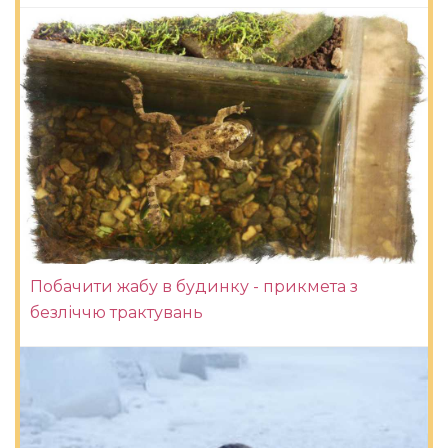
Побачити жабу в будинку - прикмета з
безліччю трактувань