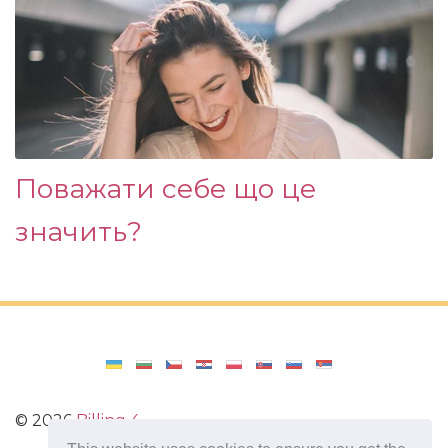
Поважати себе що це
значить?
©
2026
Billing 4