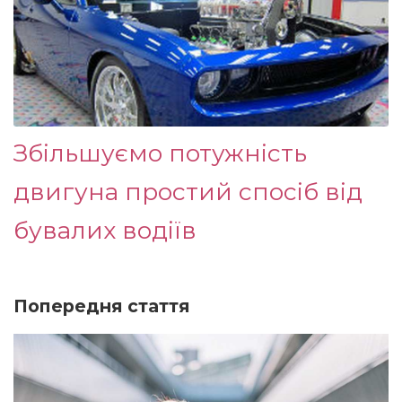
Збільшуємо потужність
двигуна простий спосіб від
бувалих водіїв
Попередня стаття