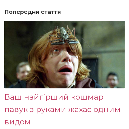
Попередня стаття
Ваш найгірший кошмар
павук з руками жахає одним
видом