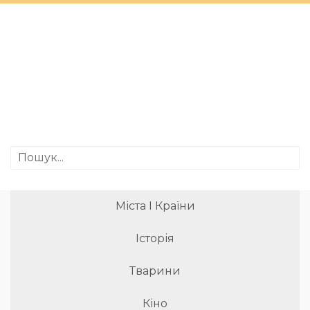
Міста І Країни
Історія
Тварини
Кіно