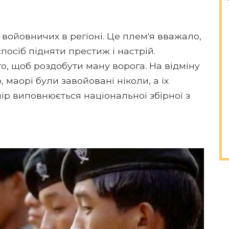
войовничих в регіоні. Це плем'я вважало,
посіб підняти престиж і настрій.
го, щоб роздобути ману ворога. На відміну
 маорі були завойовані ніколи, а їх
пір виповнюється національної збірної з