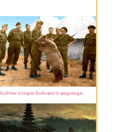
Войтек історія бойового ведмедя