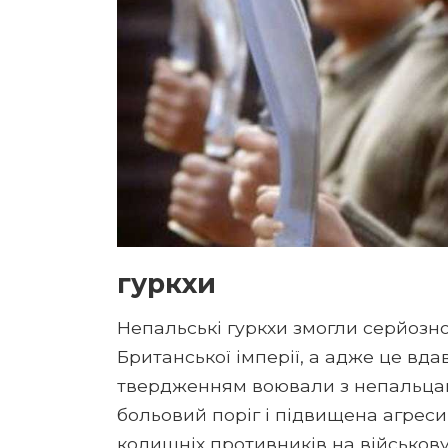
гуркхи
Непальські гуркхи змогли серйозн
Британської імперії, а адже це вд
твердженням воювали з непальцами
больовий поріг і підвищена агреси
колишніх противників на військову