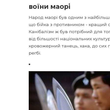
воїни маорі
Народ маорі був одним з найбільш 
що бійка з противником - кращий с
Канібалізм ж був потрібний для то
від більшості національних культур,
кровожерний танець, хака, до сих 
регбі.