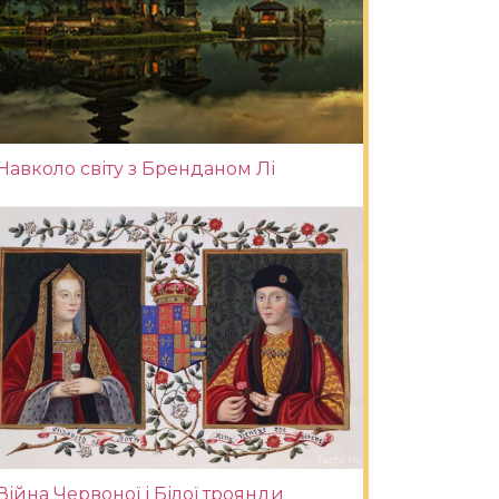
Навколо світу з Бренданом Лі
Війна Червоної і Білої троянди