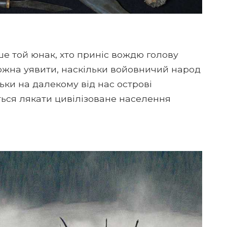
е той юнак, хто приніс вождю голову
 можна уявити, наскільки войовничий народ
ьки на далекому від нас острові
ться лякати цивілізоване населення