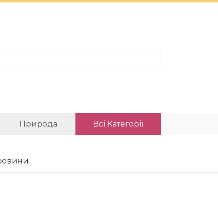
Природа
Всі Категорії
аровини