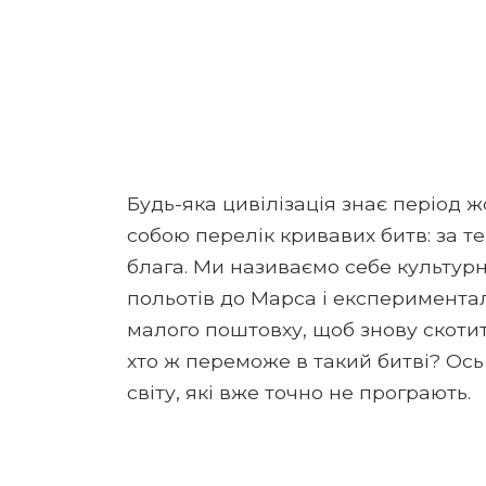
Будь-яка цивілізація знає період ж
собою перелік кривавих битв: за тер
блага. Ми називаємо себе культурн
польотів до Марса і експеримента
малого поштовху, щоб знову скотити
хто ж переможе в такий битві? Ос
світу, які вже точно не програють.