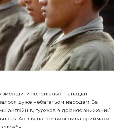
о зменшити колоніальні нападки
авалося дуже небагатьом народам. За
 англійців, гурхков відрізняє знижений
вність: Англія навіть вирішила приймати
 службу.