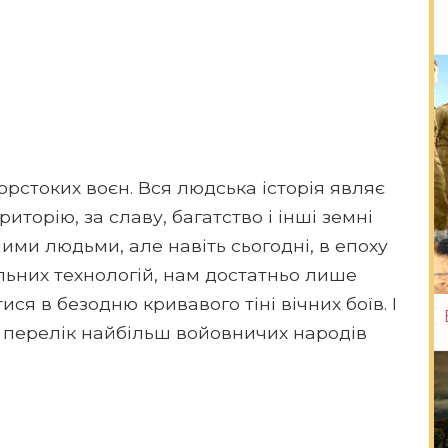
орстоких воєн. Вся людська історія являє
иторію, за славу, багатство і інші земні
ими людьми, але навіть сьогодні, в епоху
льних технологій, нам достатньо лише
ся в безодню кривавого тіні вічних боїв. І
ь перелік найбільш войовничих народів