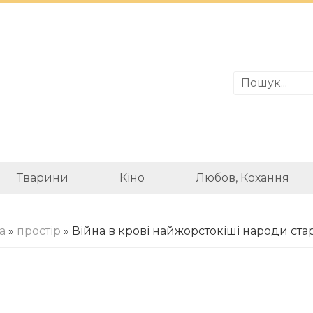
Тварини
Кіно
Любов, Кохання
а
»
простір
» Війна в крові найжорстокіші народи ст