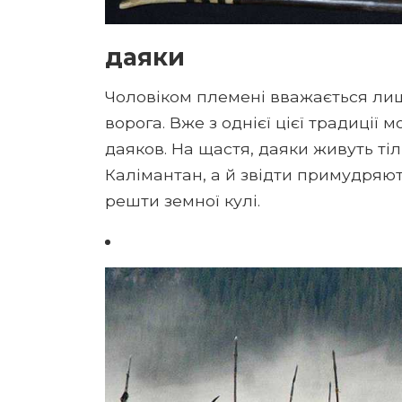
даяки
Чоловіком племені вважається лиш
ворога. Вже з однієї цієї традиції
даяков. На щастя, даяки живуть тіл
Калімантан, а й звідти примудряю
решти земної кулі.