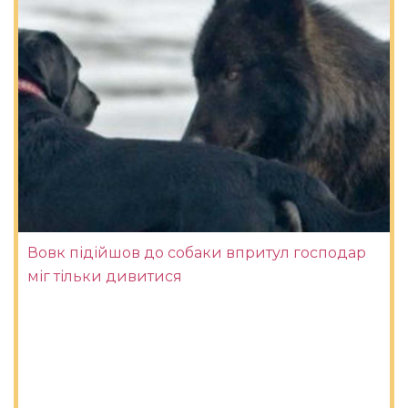
Вовк підійшов до собаки впритул господар
міг тільки дивитися