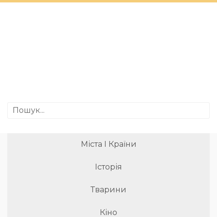
Міста І Країни
Історія
Тварини
Кіно