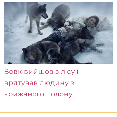
Вовк вийшов з лісу і
врятував людину з
крижаного полону