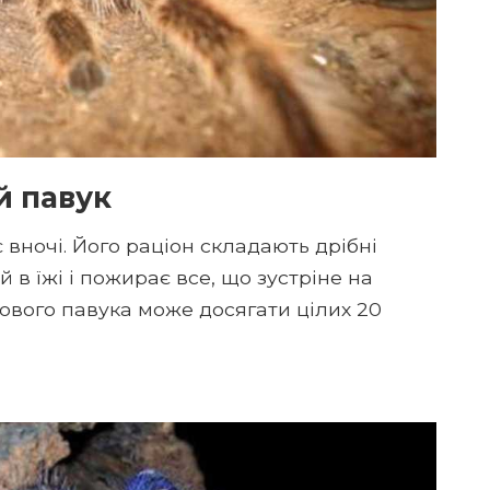
й павук
 вночі. Його раціон складають дрібні
й в їжі і пожирає все, що зустріне на
ового павука може досягати цілих 20