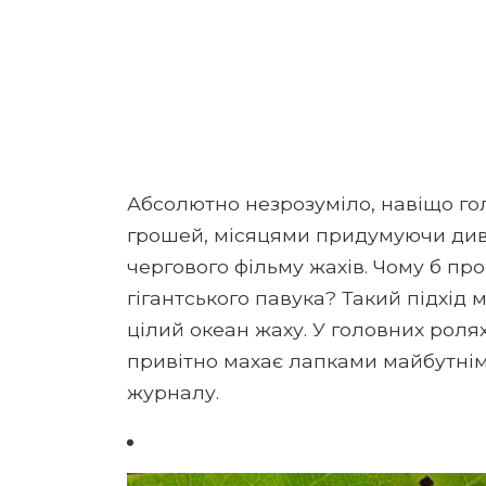
Абсолютно незрозуміло, навіщо го
грошей, місяцями придумуючи див
чергового фільму жахів. Чому б про
гігантського павука? Такий підхід 
цілий океан жаху. У головних ролях 
привітно махає лапками майбутнім
журналу.