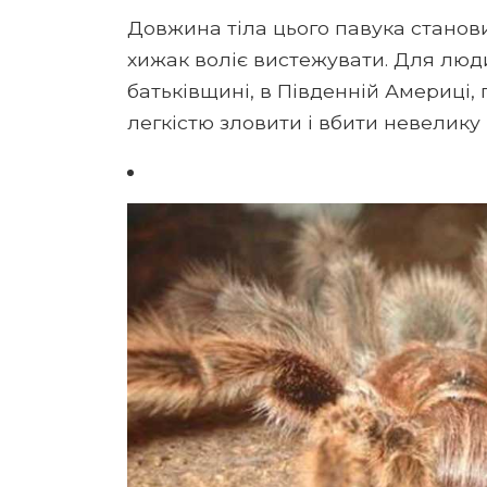
Довжина тіла цього павука станови
хижак воліє вистежувати. Для люд
батьківщині, в Південній Америці, 
легкістю зловити і вбити невелику