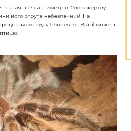
ть значні 17 сантиметрів. Свою жертву
ини його отрута небезпечний. На
представник виду Phoneutria Brazil може з
 птицю.