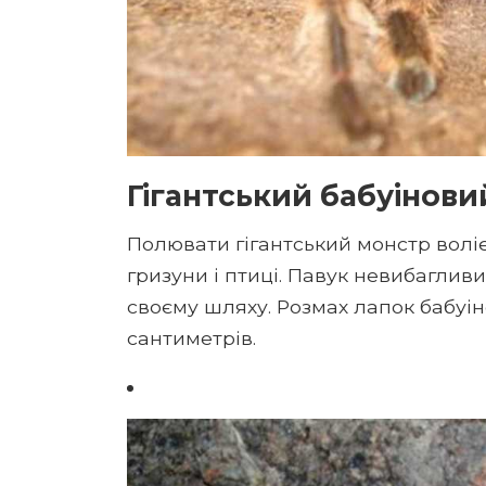
Гігантський бабуінови
Полювати гігантський монстр воліє
гризуни і птиці. Павук невибагливи
своєму шляху. Розмах лапок бабуін
сантиметрів.