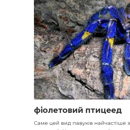
фіолетовий птицеед
Саме цей вид павуків найчастіше з