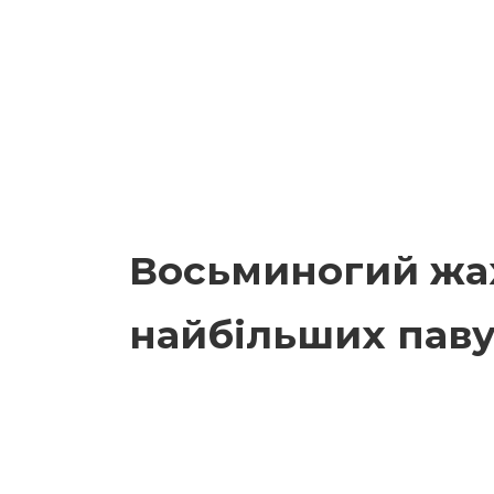
Восьминогий жа
найбільших павук