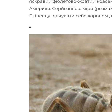
яскравий фіолетово-жовтий красень
Америки. Серйозні розміри (розмах
Птіцееду відчувати себе королем д