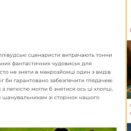
ллівудські сценаристи витрачають тонни
них фантастичних чудовиськ для
сто не зняти в макрозйомці один з видів
міг би гарантовано забезпечити глядачеві
з легкістю могли б знятися ось ці хлопці,
 шанувальникам зі сторінок нашого