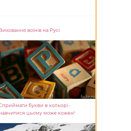
Виховання воїнів на Русі
Сприймати букви в кольорі -
навчитися цьому може кожен!