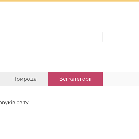
Природа
Всі Категорії
вуків світу