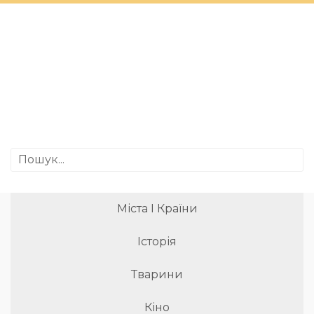
Міста І Країни
Історія
Тварини
Кіно