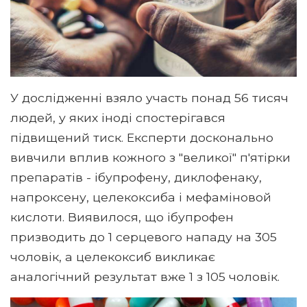
У дослідженні взяло участь понад 56 тисяч
людей, у яких іноді спостерігався
підвищений тиск. Експерти досконально
вивчили вплив кожного з "великої" п'ятірки
препаратів - ібупрофену, диклофенаку,
напроксену, целекоксиба і мефаміновой
кислоти. Виявилося, що ібупрофен
призводить до 1 серцевого нападу на 305
чоловік, а целекоксиб викликає
аналогічний результат вже 1 з 105 чоловік.