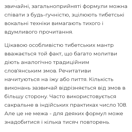
звичайні, загальноприйняті формули можна
співати з будь-гучністю, зцілюють тибетські
вокальні техніки вимагають тихого і
вдумливого прочитання.
Цікавою особливістю тибетських мантр
вважається той факт, що багато молитви
діють аналогічно традиційним
слов'янським змов. Речитативи
начитуються на їжу або пиття. Кількість
виконань зазвичай відрізняється від змов в
більшу сторону. Часто використовується
сакральне в індійських практиках число 108.
Але це не межа - для деяких формул може
знадобитися і кілька тисяч повторень.