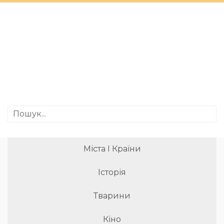
Міста І Країни
Історія
Тварини
Кіно