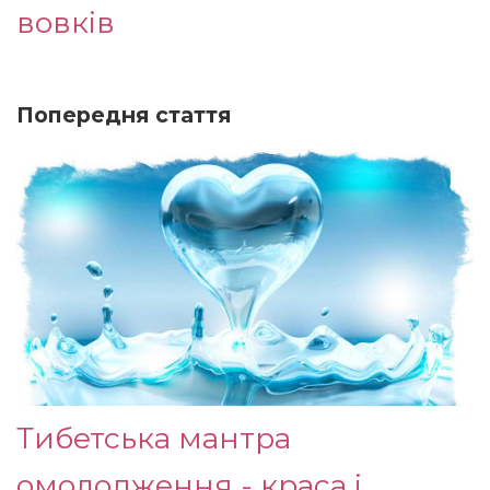
вовків
Попередня стаття
Тибетська мантра
омолодження - краса і