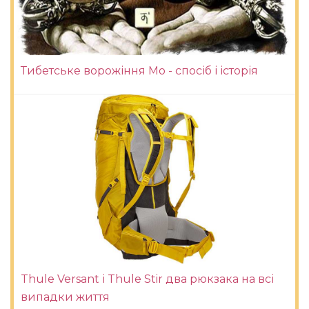
Тибетське ворожіння Мо - спосіб і історія
Thule Versant і Thule Stir два рюкзака на всі
випадки життя