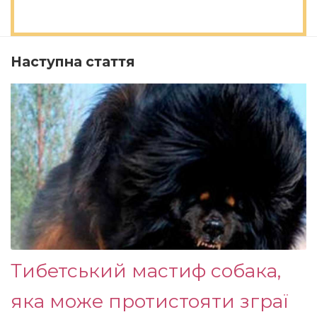
Наступна стаття
Тибетський мастиф собака,
яка може протистояти зграї