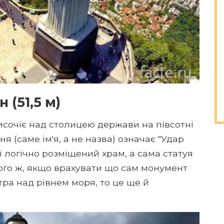
 (51,5 м)
исочіє над столицею держави на півсотні
я (саме ім'я, а не назва) означає "Удар
 логічно розміщений храм, а сама статуя
того ж, якщо врахувати що сам монумент
тра над рівнем моря, то це ще й