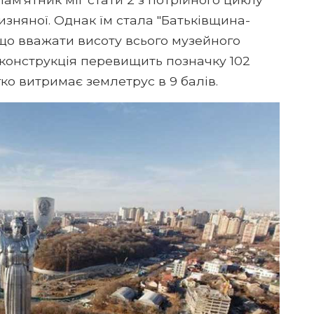
изняної. Однак їм стала "Батьківщина-
Якщо вважати висоту всього музейного
о конструкція перевищить позначку 102
ко витримає землетрус в 9 балів.