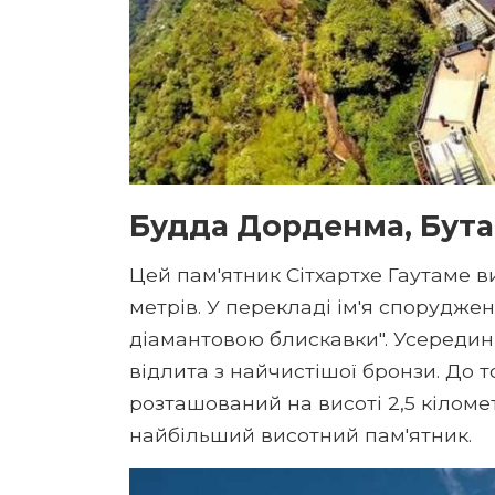
Будда Дорденма, Бутан
Цей пам'ятник Сітхартхе Гаутаме в
метрів. У перекладі ім'я спорудженн
діамантовою блискавки". Усередині
відлита з найчистішої бронзи. До 
розташований на висоті 2,5 кіломе
найбільший висотний пам'ятник.