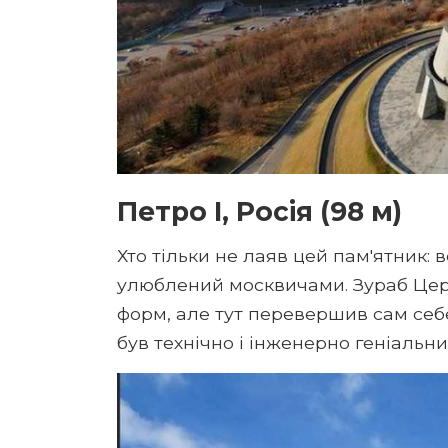
Петро I, Росія (98 м)
Хто тільки не лаяв цей пам'ятник: 
улюблений москвичами. Зураб Цере
форм, але тут перевершив сам себ
був технічно і інженерно геніальни