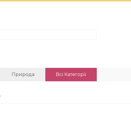
Природа
Всі Категорії
у