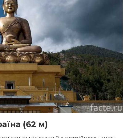
аїна (62 м)
ам'ятник міг стати 2 з потрійного циклу