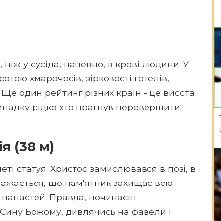
 ніж у сусіда, напевно, в крові людини. У
сотою хмарочосів, зірковості готелів,
 Ще один рейтинг різних країн - це висота
випадку рідко хто прагнув перевершити
я (38 м)
ті статуя. Христос замислювався в позі, в
Вважається, що пам'ятник захищає всю
 і напастей. Правда, починаєш
ь Сину Божому, дивлячись на фавели і