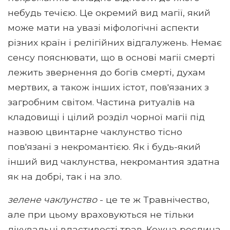
небудь течією. Це окремий вид магії, який
може мати на увазі міфологічні аспекти
різних країн і релігійних відгалужень. Немає
сенсу пояснювати, що в основі магії смерті
лежить звернення до богів смерті, духам
мертвих, а також інших істот, пов'язаних з
загробним світом. Частина ритуалів на
кладовищі і цілий розділ чорної магії під
назвою цвинтарне чаклунство тісно
пов'язані з некромантією. Як і будь-який
інший вид чаклунства, некромантия здатна
як на добрі, так і на зло.
зелене чаклунство
- це те ж Травнічество,
але при цьому враховуються не тільки
лікувальні властивості трав. Кожна рослина