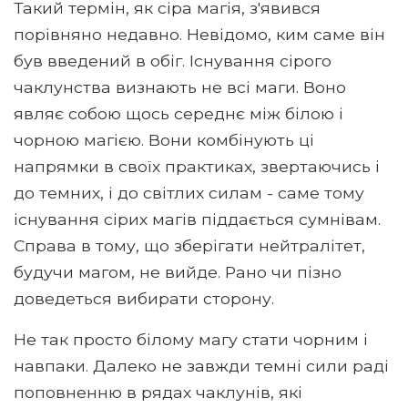
Такий термін, як сіра магія, з'явився
порівняно недавно. Невідомо, ким саме він
був введений в обіг. Існування сірого
чаклунства визнають не всі маги. Воно
являє собою щось середнє між білою і
чорною магією. Вони комбінують ці
напрямки в своїх практиках, звертаючись і
до темних, і до світлих силам - саме тому
існування сірих магів піддається сумнівам.
Справа в тому, що зберігати нейтралітет,
будучи магом, не вийде. Рано чи пізно
доведеться вибирати сторону.
Не так просто білому магу стати чорним і
навпаки. Далеко не завжди темні сили раді
поповненню в рядах чаклунів, які