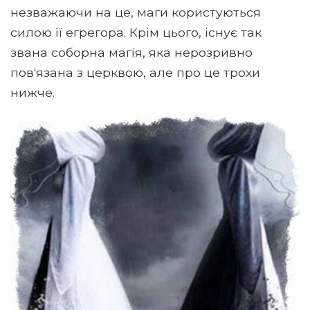
незважаючи на це, маги користуються
силою її егрегора. Крім цього, існує так
звана соборна магія, яка нерозривно
пов'язана з церквою, але про це трохи
нижче.