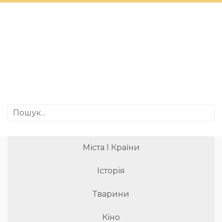
Міста І Країни
Історія
Тварини
Кіно