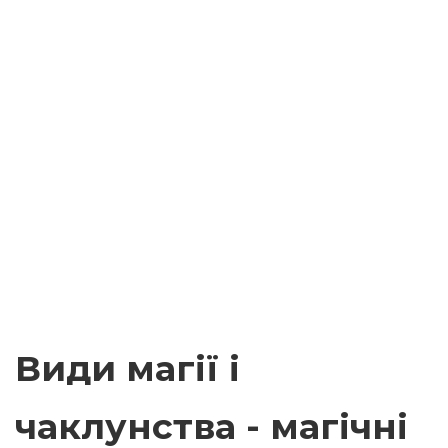
Види магії і
чаклунства - магічні