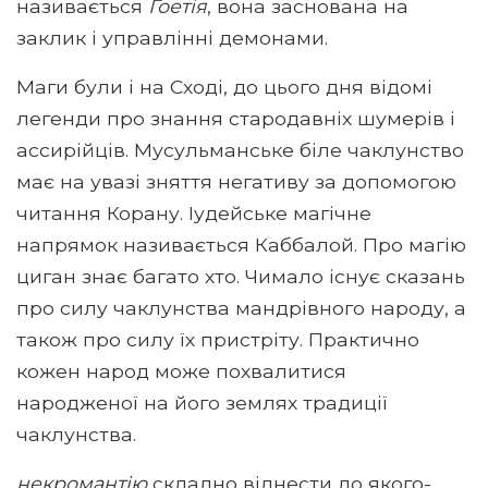
називається
Гоетія
, вона заснована на
заклик і управлінні демонами.
Маги були і на Сході, до цього дня відомі
легенди про знання стародавніх шумерів і
ассирійців. Мусульманське біле чаклунство
має на увазі зняття негативу за допомогою
читання Корану. Іудейське магічне
напрямок називається Каббалой. Про магію
циган знає багато хто. Чимало існує сказань
про силу чаклунства мандрівного народу, а
також про силу їх пристріту. Практично
кожен народ може похвалитися
народженої на його землях традиції
чаклунства.
некромантію
складно віднести до якого-