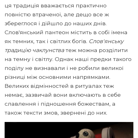
ця традиція вважається практично
повністю втраченої, але дещо все ж
збереглося і дійшло до наших днів.
Слов'янський пантеон містить в собі імена
як темних, так і світлих богів.
Слов'янську
традицію чаклунства
теж можна розділити
на темну і світлу. Однак наші предки такого
поділу не визнавали і не робили великої
різниці між основними напрямками.
Великих відмінностей в ритуалах теж
немає, зазвичай вони включають в себе
славлення і підношення божествам, а
також тексти змов, звернені до них.