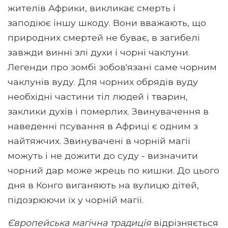
жителів Африки, викликає смерть і
заподіює іншу шкоду. Вони вважають, що
природних смертей не буває, в загибелі
завжди винні злі духи і чорні чаклуни.
Легенди про зомбі зобов'язані саме чорним
чаклунів вуду. Для чорних обрядів вуду
необхідні частини тіл людей і тварин,
заклики духів і померлих. Звинувачення в
наведенні псування в Африці є одним з
найтяжчих. Звинувачені в чорній магії
можуть і не дожити до суду - визначити
чорний дар може жрець по кишки. До цього
дня в Конго виганяють на вулицю дітей,
підозрюючи їх у чорній магії.
Європейська магічна традиція
відрізняється