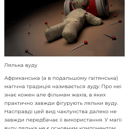
Лялька вуду
Африканська (а в подальшому гаїтянська)
магічна традиція називається
вуду
. Про неї
знає кожен але фільмам жахів, в яких
практично завжди фігурують ляльки вуду.
Насправді цей вид чаклунства далеко не
завжди передбачає її використання. У магії
вуду лялька не є основним компонентом.