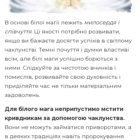
В основі білої магії лежить
милосердя і
співчуття
. Ці якості потрібно розвивати,
якщо ви бажаєте досягти успіхів в світлому
чаклунстві. Темні почуття і думки властиві
всім, але білі маги успішно борються з
ними. Слідкуйте за чистотою вчинків і
помислів, розвивайте свою духовність і
приділяйте час не тільки матеріальним
задоволень.
Для білого мага неприпустимо мстити
кривдникам за допомогою чаклунства.
Вони не можуть займатися приворотами, а
в деяких традиціях навіть пророкування