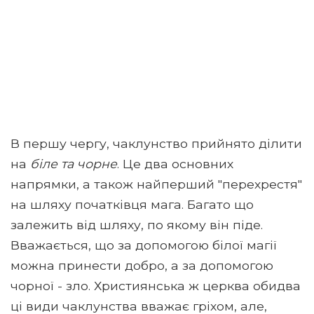
В першу чергу, чаклунство прийнято ділити
на
біле та чорне
. Це два основних
напрямки, а також найперший "перехрестя"
на шляху початківця мага. Багато що
залежить від шляху, по якому він піде.
Вважається, що за допомогою білої магії
можна принести добро, а за допомогою
чорної - зло. Християнська ж церква обидва
ці види чаклунства вважає гріхом, але,