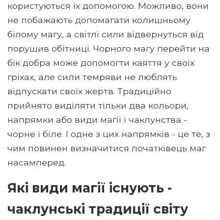
користуються їх допомогою. Можливо, вони
не побажають допомагати колишньому
білому магу, а світлі сили відвернуться від
порушив обітниці. Чорного магу перейти на
бік добра може допомогти каяття у своїх
гріхах, але сили темряви не люблять
відпускати своїх жертв. Традиційно
прийнято виділяти тільки два кольори,
напрямки або види магії і чаклунства -
чорне і біле. І одне з цих напрямків - це те, з
чим повинен визначитися початківець маг
насамперед.
Які види магії існують -
чаклунські традиції світу