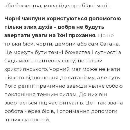
або божества, мова йде про білої магії.
Чорні чаклуни користуються допомогою
тільки злих духів - добра не будуть
звертати уваги на їхні прохання.
Це не
тільки біси, чорти, демони або сам Сатана.
Це можуть бути темні божества і сутності з
будь-якого пантеону світу, не тільки
християнського. Чорний маг може не мати
ніякого відношення до сатанізму, але суть
його релігії практично завжди являє собою
поклоніння темним силам. До них він
звертається під час ритуалів. Це і так звана
робота через бісів, і отримання допомоги
інших сутностей.