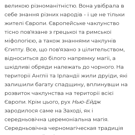
великою різноманітністю. Вона увібрала в
себе знання різних народів - і це не тільки
жителі Європи. Європейське чаклунство
тісно пов'язане з грецької та римської
міфологією, а також знаннями чаклунів
Єгипту. Все, що пов'язано з цілительством,
відноситься до білого напрямку магії, а
шкідливі обряди належать до чорного. На
території Англії та Ірландії жили друїди, які
залишили багату спадщину, вплинувши на
розвиток чаклунства на території всієї
Європи. Крім цього, рух
Нью-Ейдж
зародилося саме на Заході, як і
середньовічна церемоніальна магія.
Середньовічна черномагіческая традиція