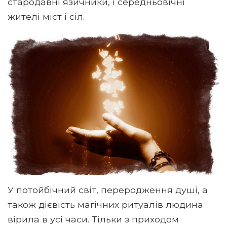
стародавні язичники, і середньовічні
жителі міст і сіл.
У потойбічний світ, переродження душі, а
також дієвість магічних ритуалів людина
вірила в усі часи. Тільки з приходом