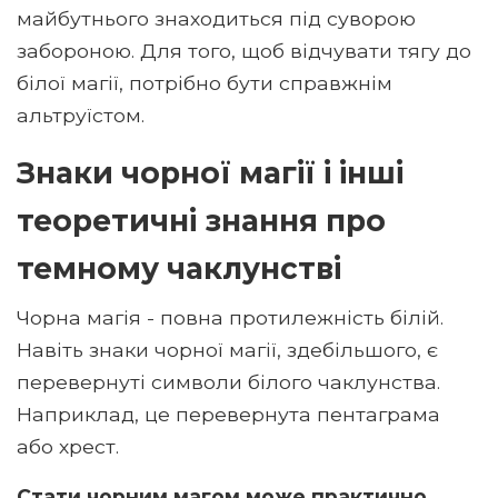
майбутнього знаходиться під суворою
забороною. Для того, щоб відчувати тягу до
білої магії, потрібно бути справжнім
альтруїстом.
Знаки чорної магії і інші
теоретичні знання про
темному чаклунстві
Чорна магія - повна протилежність білій.
Навіть знаки чорної магії, здебільшого, є
перевернуті символи білого чаклунства.
Наприклад, це перевернута пентаграма
або хрест.
Стати чорним магом може практично