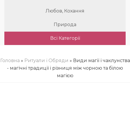
Любов, Кохання
Природа
Всі Категорії
Головна
»
Ритуали і Обряди
» Види магії і чаклунства
- магічні традиції і різниця між чорною та білою
магією