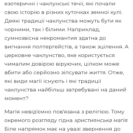
езотеричні і чаклунські течії, які почали
свою історію в різних куточках земної кулі.
Деякі традиції чаклунства можуть бути як
чорними, так і білими. Наприклад,
сумнозвісна некромантия здатна до
вигнання полтергейстів, а також зцілення. А
церковне чаклунство, яке користується
чималим довірою віруючих, цілком може
вбити або серйозно зіпсувати життя. Отже,
які види магії існують і які традиції
чаклунства найбільш затребувані на даний
момент?
Магія невід'ємно пов'язана з релігією. Тому
окремого розгляду гідна
християнська магія
.
Біле напрямок має на увазі звернення до