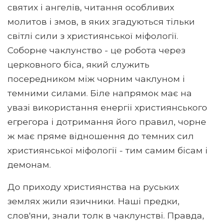
святих і ангелів, читання особливих
молитов і змов, в яких згадуються тільки
світлі сили з християнської міфології.
Соборне чаклунство - це робота через
церковного біса, який служить
посередником між чорним чаклуном і
темними силами. Біле напрямок має на
увазі використання енергії християнського
егрегора і дотримання його правил, чорне
ж має пряме відношення до темних сил
християнської міфології - тим самим бісам і
демонам.
До приходу християнства на руських
землях жили язичники. Наші предки,
слов'яни, знали толк в чаклунстві. Правда,