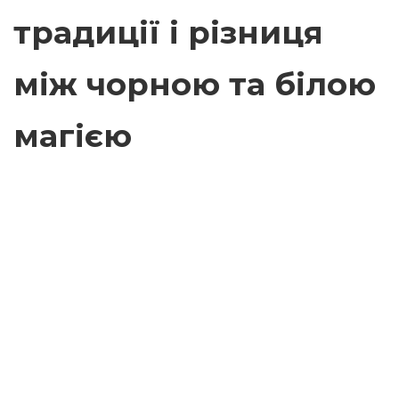
традиції і різниця
між чорною та білою
магією