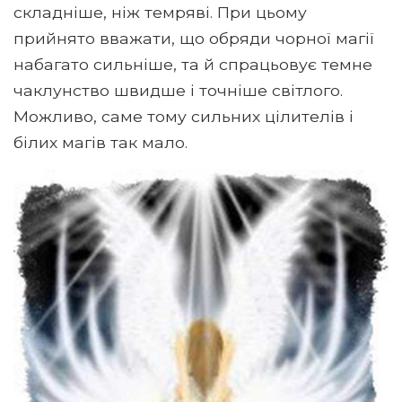
складніше, ніж темряві. При цьому
прийнято вважати, що обряди чорної магії
набагато сильніше, та й спрацьовує темне
чаклунство швидше і точніше світлого.
Можливо, саме тому сильних цілителів і
білих магів так мало.