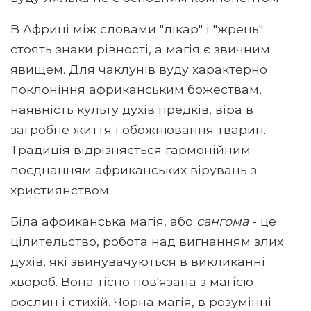
В Африці між словами "лікар" і "жрець"
стоять знаки рівності, а магія є звичним
явищем. Для чаклунів вуду характерно
поклоніння африканським божествам,
наявність культу духів предків, віра в
загробне життя і обожнювання тварин.
Традиція відрізняється гармонійним
поєднанням африканських вірувань з
християнством.
Біла африканська магія, або
сангома
- це
цілительство, робота над вигнанням злих
духів, які звинувачуються в викликанні
хвороб. Вона тісно пов'язана з магією
рослин і стихій. Чорна магія, в розумінні