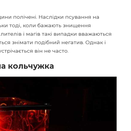
дини полічені. Наслідки псування на
льки тоді, коли бажають знищення
лителів і магів такі випадки вважаються
ься знімати подібний негатив. Однак і
стрічається він не часто.
на кольчужка