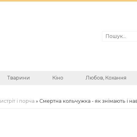
Тварини
Кіно
Любов, Кохання
истріт і порча
» Смертна кольчужка - як знімають і н