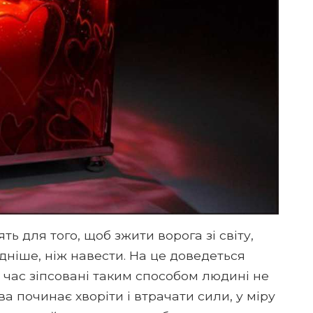
ь для того, щоб зжити ворога зі світу,
адніше, ніж навести. На це доведеться
и час зіпсовані таким способом людині не
а починає хворіти і втрачати сили, у міру