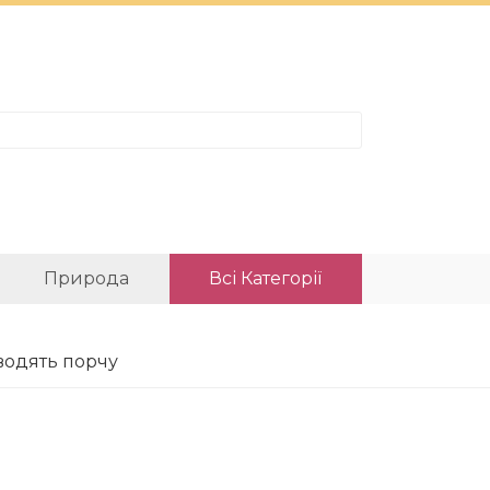
Природа
Всі Категорії
аводять порчу