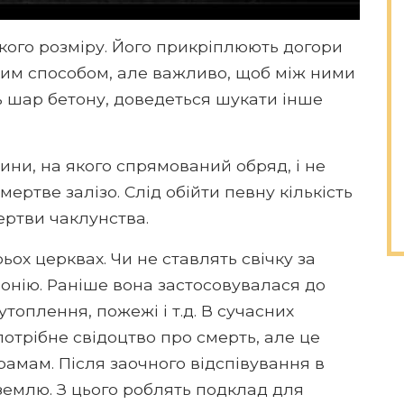
кого розміру. Його прикріплюють догори
ким способом, але важливо, щоб між ними
ь шар бетону, доведеться шукати інше
ни, на якого спрямований обряд, і не
мертве залізо. Слід обійти певну кількість
жертви чаклунства.
рьох церквах. Чи не ставлять свічку за
онію. Раніше вона застосовувалася до
утоплення, пожежі і т.д. В сучасних
потрібне свідоцтво про смерть, але це
рамам. Після заочного відспівування в
 землю. З цього роблять подклад для