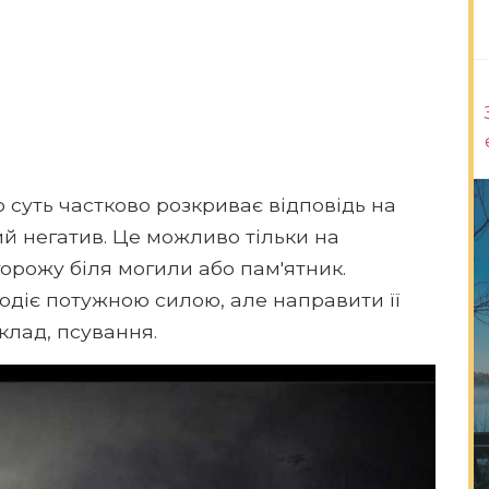
го суть частково розкриває відповідь на
ий негатив. Це можливо тільки на
горожу біля могили або пам'ятник.
одіє потужною силою, але направити її
клад, псування.