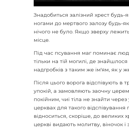
Знадобиться залізний хрест будь-я
ногами до мертвого залозу будь-я
нічого не було. Якщо зверху лежит
місце.
Під час псування маг поминає люди
тільки на тій могилі, де знайшлося 
надгробків з таким же ім'ям, як у 
Після цього ворога відспівують в т
упокій, а замовляють заочну церем
покійним, чиї тіла не знайти через 
церквах для такого відспівування 
відноситься, скоріше, до великих х
церкві видають молитву, віночок і