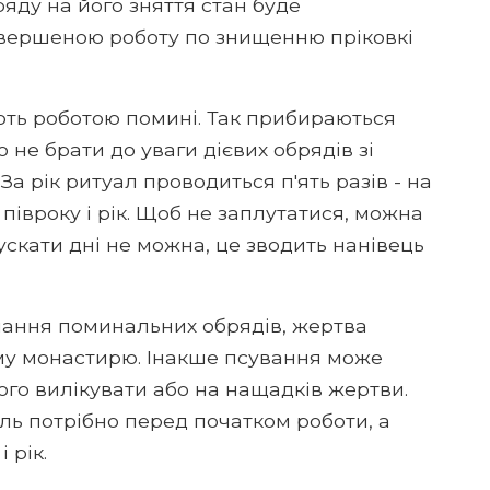
ряду на його зняття стан буде
авершеною роботу по знищенню пріковкі
ють роботою помині. Так прибираються
 не брати до уваги дієвих обрядів зі
а рік ритуал проводиться п'ять разів - на
півроку і рік. Щоб не заплутатися, можна
ускати дні не можна, це зводить нанівець
нання поминальних обрядів, жертва
му монастирю. Інакше псування може
його вилікувати або на нащадків жертви.
ель потрібно перед початком роботи, а
 рік.