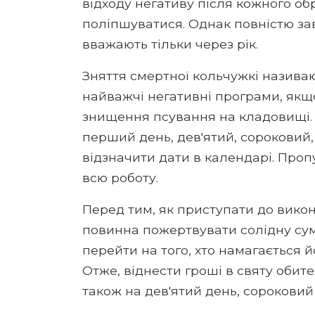
відходу негативу після кожного об
поліпшуватися. Однак повністю з
вважають тільки через рік.
Зняття смертної кольчужкі назива
найважчі негативні програми, якщо
знищення псування на кладовищі. З
перший день, дев'ятий, сороковий, 
відзначити дати в календарі. Проп
всю роботу.
Перед тим, як приступати до вико
повинна пожертвувати солідну су
перейти на того, хто намагається 
Отже, віднести гроші в святу обит
також на дев'ятий день, сороковий і