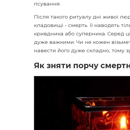
псування.
Після такого ритуалу дні живої лю
кладовищі - смерть. Її наводять ті
кривдника або суперника. Серед ці
дуже важкими. Чи не кожен візьмет
навести його дуже складно, тому зу
Як зняти порчу смерт