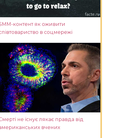
SMM-контент як оживити
співтовариство в соцмережі
Смерті не існує лякає правда від
американських вчених