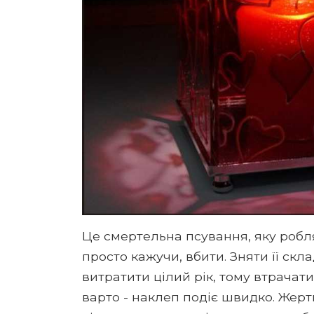
Це смертельна псування, яку роблят
просто кажучи, вбити. Зняти її скл
витратити цілий рік, тому втрачат
варто - наклеп подіє швидко. Жертв