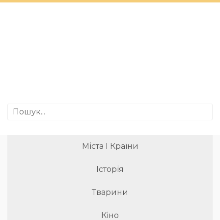
Міста І Країни
Історія
Тварини
Кіно