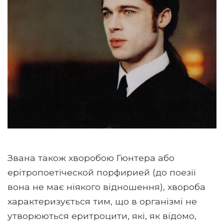
Звана також хворобою Гюнтера або
ерітропоетіческой порфирией (до поезії
вона не має ніякого відношення), хвороба
характеризується тим, що в організмі не
утворюються еритроцити, які, як відомо,