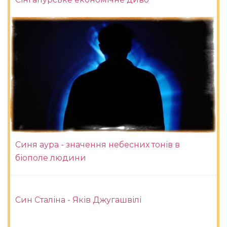
Синя аура - значення небесних тонів в
біополе людини
Син Сталіна - Яків Джугашвілі