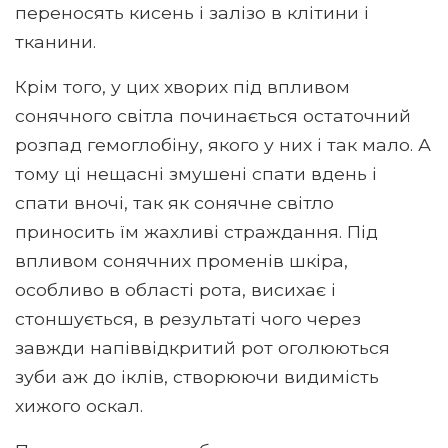
переносять кисень і залізо в клітини і
тканини.
Крім того, у цих хворих під впливом
сонячного світла починається остаточний
розпад гемоглобіну, якого у них і так мало. А
тому ці нещасні змушені спати вдень і
спати вночі, так як сонячне світло
приносить їм жахливі страждання. Під
впливом сонячних променів шкіра,
особливо в області рота, висихає і
стоншується, в результаті чого через
завжди напіввідкритий рот оголюються
зуби аж до іклів, створюючи видимість
хижого оскал.