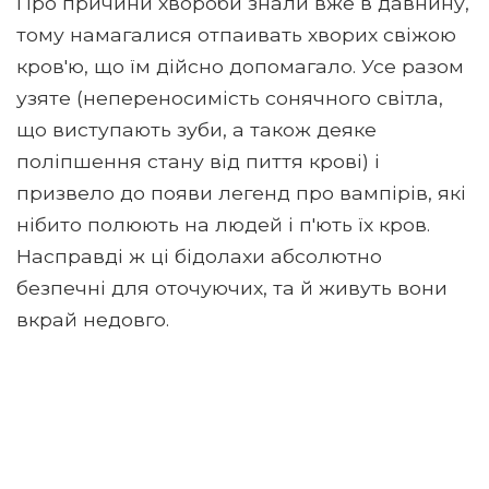
Про причини хвороби знали вже в давнину,
тому намагалися отпаивать хворих свіжою
кров'ю, що їм дійсно допомагало. Усе разом
узяте (непереносимість сонячного світла,
що виступають зуби, а також деяке
поліпшення стану від пиття крові) і
призвело до появи легенд про вампірів, які
нібито полюють на людей і п'ють їх кров.
Насправді ж ці бідолахи абсолютно
безпечні для оточуючих, та й живуть вони
вкрай недовго.