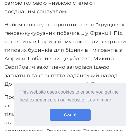
самою головою низькою стелею і
поєднаним санвузлом.
Найсмішніше, що прототип своїх "хрущовок"
генсек-кукурузник побачив ... у Франції. Під
час візиту в Париж йому показали квартали
типових будинків для бідняків і мігрантів з
Африки. Побачивши це убозтво, Микита
Сергійович захоплено загорівся ідеєю
загнати в таке ж гетто радянський народ.
До чого ніколи не додумався б Сталін ...
This website uses cookies to ensure you get the
Про смачну і здорову їжу
best experience on our website.
Learn more
Як відомо, Хрущов перетворив на абсурд не
тільки житлові будинки ( "хрущовки) і
Got it!
автомобілі (" Запорожець), але і легку
промисловість Радянського Союзу, а також