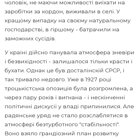
чоловік, не маючи можливості виїхати на
заробітки за кордон, виживали в селі. У
кращому випадку на своєму натуральному
господарстві, в гіршому - батрачили на
заможних сусідів.
У країні дійсно панувала атмосфера зневіри
і безвихідності - залишалося тільки красти і
бухати. Однак це був досталінскій СРСР, і
так тривало недовго. Уже в 1927 році
троцькістська опозиція була розгромлена, а
через пару років і вигнана - і нескінченні
політичні дискусії у владі припинилися. Але
радянське уряд не стало розслаблятися в
атмосфері безтурботного "стабільності".
Воно взяло грандіозний план розвитку