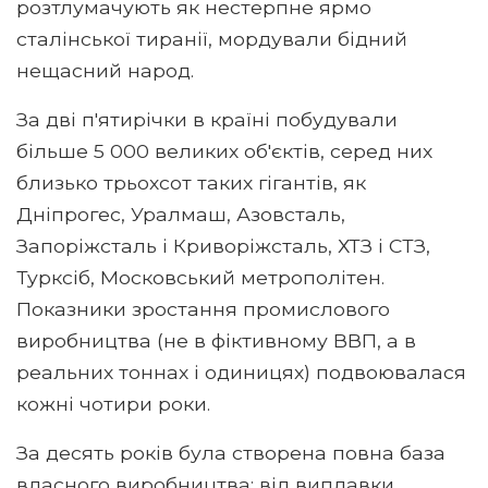
розтлумачують як нестерпне ярмо
сталінської тиранії, мордували бідний
нещасний народ.
За дві п'ятирічки в країні побудували
більше 5 000 великих об'єктів, серед них
близько трьохсот таких гігантів, як
Дніпрогес, Уралмаш, Азовсталь,
Запоріжсталь і Криворіжсталь, ХТЗ і СТЗ,
Турксіб, Московський метрополітен.
Показники зростання промислового
виробництва (не в фіктивному ВВП, а в
реальних тоннах і одиницях) подвоювалася
кожні чотири роки.
За десять років була створена повна база
власного виробництва: від виплавки