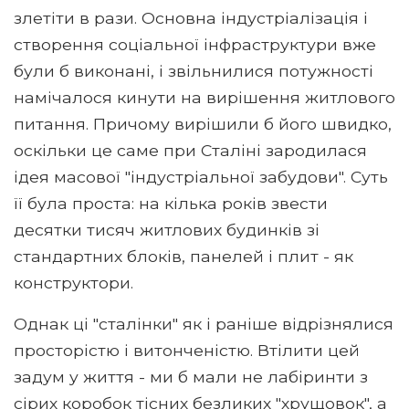
злетіти в рази. Основна індустріалізація і
створення соціальної інфраструктури вже
були б виконані, і звільнилися потужності
намічалося кинути на вирішення житлового
питання. Причому вирішили б його швидко,
оскільки це саме при Сталіні зародилася
ідея масової "індустріальної забудови". Суть
її була проста: на кілька років звести
десятки тисяч житлових будинків зі
стандартних блоків, панелей і плит - як
конструктори.
Однак ці "сталінки" як і раніше відрізнялися
просторістю і витонченістю. Втілити цей
задум у життя - ми б мали не лабіринти з
сірих коробок тісних безликих "хрущовок", а