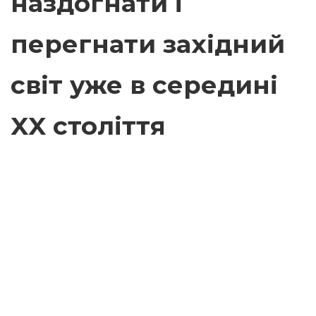
наздогнати і
перегнати західний
світ уже в середині
XX століття