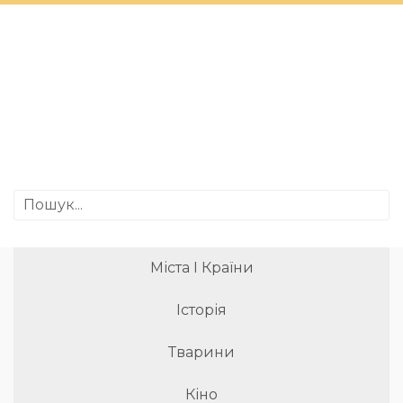
Міста І Країни
Історія
Тварини
Кіно