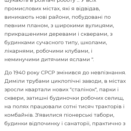
промислових містах, які я відвідав,
виникають нові райони, побудовані по
певним планом, з широкими вулицями,
прикрашеними деревами і скверами, з
будинками сучасного типу, школами,
лікарнями, робочими клубами, і
неминучими дитячими яслами ".
До 1940 року СРСР змінився до невпізнання.
Диміли трубами циклопічні заводи, в містах
зросли квартали нових "сталінок", парки і
сквери, затишні будиночки робочих селищ,
на полях працювали сотні тисяч тракторів і
комбайнів. З'явилися піонерські табори,
будинки відпочинку і санаторії, практично з