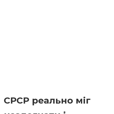
СРСР реально міг