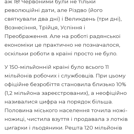
аж 18! Червоними були не тільки
революційні дати, але Різдво (його
святкували два дні) і Великдень (три дні),
Вознесіння, Трійця, Успіння і
Преображення. Але на роботі радянської
економіки це практично не позначалося,
оскільки роботи в країні просто не було.
У 150-мільйонній країні було всього 11
мільйонів робочих і службовців. При цьому
офіційне безробіття становила близько 10%
(1,2 мільйона зареєстрованих), а неофіційно
називалися цифра на порядок більша.
Половина міського населення точила ножі-
ножиці, чистила взуття і продавала з лотків
цигарки і льодяники. Решта 120 мільйонів