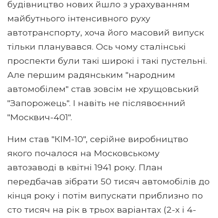
будівництво нових йшло з урахуванням
майбутнього інтенсивного руху
автотранспорту, хоча його масовий випуск
тільки планувався. Ось чому сталінські
проспекти були такі широкі і такі пустельні.
Але першим радянським "народним
автомобілем" став зовсім не хрущовський
"Запорожець". І навіть не післявоєнний
"Москвич-401".
Ним став "КІМ-10", серійне виробництво
якого почалося на Московському
автозаводі в квітні 1941 року. План
передбачав зібрати 50 тисяч автомобілів до
кінця року і потім випускати приблизно по
сто тисяч на рік в трьох варіантах (2-х і 4-