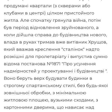
продумані квартали (з скверами або
клубами в центрі) цілком пристойного
житла. Але спочатку грянула війна, потім
був період відновлення зруйнованого, а
коли дійшла справа до будівництва нового,
влада в руках тримав вже витівник Хрущов,
який вважав креслення "сталінок" надто
розкішні для пролетаріату і випустив сумно
відома постанова №1871 "Про усунення
надмірностей у проектуванні і будівництві ".
Воно беруть верх будувати будинки в
строгому спартанському стилі, без будь-якої
зовнішньої обробки, з мінімальною
житловою площею, вузькими сходами, з
картонними дверима, що нависає над