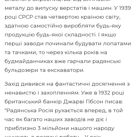
металу до випуску верстатів і машин. У 1939
році СРСР став четвертою країною світу,
здатною самостійно виробляти будь-яку
продукцію будь-якої складності. І якщо
перші заводи починали будувати лопатами
та тачками, то через кілька років на
будмайданчиках вже гарчали радянські
бульдозери та екскаватори.
Захід дивився на фантастичні досягнення з
ненавистю і захопленням. Уже в 1932 році
британський банкір Джарві Гібсон писав:
"Радянська Росія рухається вперед, в той
час як багато наших заводів не діє і
приблизно 3 мільйони нашого народу
шукають в розпачі роботу ... У всіх