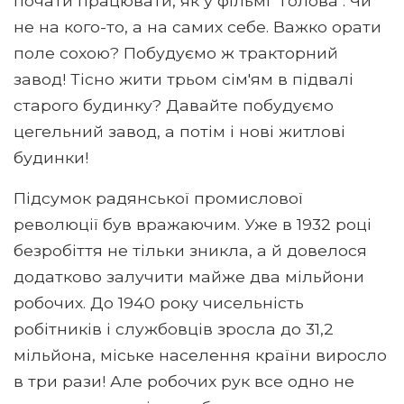
почати працювати, як у фільмі "Голова". Чи
не на кого-то, а на самих себе. Важко орати
поле сохою? Побудуємо ж тракторний
завод! Тісно жити трьом сім'ям в підвалі
старого будинку? Давайте побудуємо
цегельний завод, а потім і нові житлові
будинки!
Підсумок радянської промислової
революції був вражаючим. Уже в 1932 році
безробіття не тільки зникла, а й довелося
додатково залучити майже два мільйони
робочих. До 1940 року чисельність
робітників і службовців зросла до 31,2
мільйона, міське населення країни виросло
в три рази! Але робочих рук все одно не