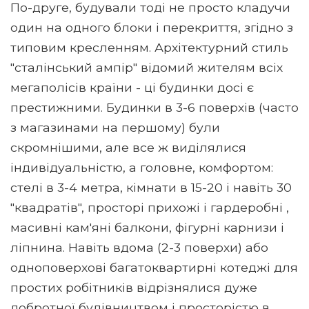
По-друге, будували тоді не просто кладучи
один на одного блоки і перекриття, згідно з
типовим кресленням. Архітектурний стиль
"сталінський ампір" відомий жителям всіх
мегаполісів країни - ці будинки досі є
престижними. Будинки в 3-6 поверхів (часто
з магазинами на першому) були
скромнішими, але все ж виділялися
індивідуальністю, а головне, комфортом:
стелі в 3-4 метра, кімнати в 15-20 і навіть 30
"квадратів", просторі прихожі і гардеробні ,
масивні кам'яні балкони, фігурні карнизи і
ліпнина. Навіть вдома (2-3 поверхи) або
одноповерхові багатоквартирні котеджі для
простих робітників відрізнялися дуже
добротної будівництвом і просторістю в