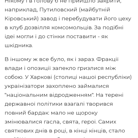
Нікому і в голову б не прийшло закрити,
наприклад, Путиловский (майбутній
Кіровський) завод і перебудувати його цеху
в клуб дозвілля комсомольців. За подібні
ідеї могли і до стінки поставити - як
шкідника.
В іншому ж все було, як і зараз. Фракції
влади і опозиції запекло гризлися між
собою. У Харкові (столиці нашої республіки)
українізатори захоплено займалися
"національним відродженням". На терені
державної політики взагалі творився
повний бардак: мало не щороку
змінювалися гасла, свята, герої. Самих
святкових днів в році, в кінці кінців, стало