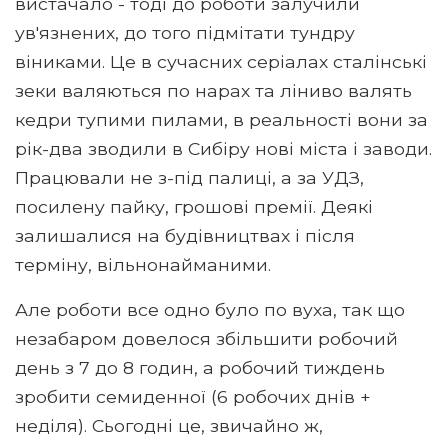
вистачало - тоді до роботи залучили
ув'язнених, до того підмітати тундру
віниками. Це в сучасних серіалах сталінські
зеки валяються по нарах та ліниво валять
кедри тупими пилами, в реальності вони за
рік-два зводили в Сибіру нові міста і заводи.
Працювали не з-під палиці, а за УДЗ,
посилену пайку, грошові премії. Деякі
залишалися на будівництвах і після
терміну, вільнонайманими.
Але роботи все одно було по вуха, так що
незабаром довелося збільшити робочий
день з 7 до 8 годин, а робочий тиждень
зробити семиденної (6 робочих днів +
неділя). Сьогодні це, звичайно ж,