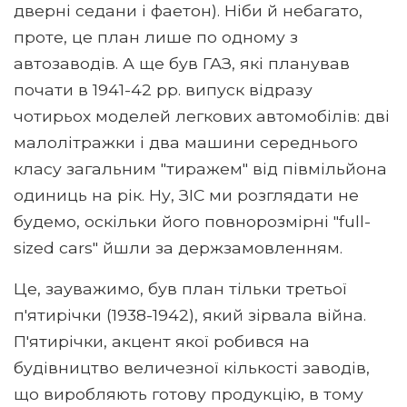
дверні седани і фаетон). Ніби й небагато,
проте, це план лише по одному з
автозаводів. А ще був ГАЗ, які планував
почати в 1941-42 рр. випуск відразу
чотирьох моделей легкових автомобілів: дві
малолітражки і два машини середнього
класу загальним "тиражем" від півмільйона
одиниць на рік. Ну, ЗІС ми розглядати не
будемо, оскільки його повнорозмірні "full-
sized cars" йшли за держзамовленням.
Це, зауважимо, був план тільки третьої
п'ятирічки (1938-1942), який зірвала війна.
П'ятирічки, акцент якої робився на
будівництво величезної кількості заводів,
що виробляють готову продукцію, в тому