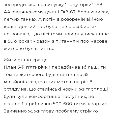
зосередитися на випуску "полуторки" ГАЗ-
АА, радянському джипі ГАЗ-67, броньовиках,
легких танках. А потім в розореній війною
країні довгий час було не до особистих
легковиків, і до цієї теми повернулися лише
в 50-х роках - разом з питанням про масове
житлове будівництво.
Жити стало краще
План 3-й п'ятирічки передбачав збільшити
темпи житлового будівництва до 35
мільйонів квадратних метрів на рік. З
огляду на, що сталінські норми житлоплощі
були куди комфортніше наступних, це
склало б приблизно 500-600 тисяч квартир.
Звичайно ж, житлову проблему стрімко