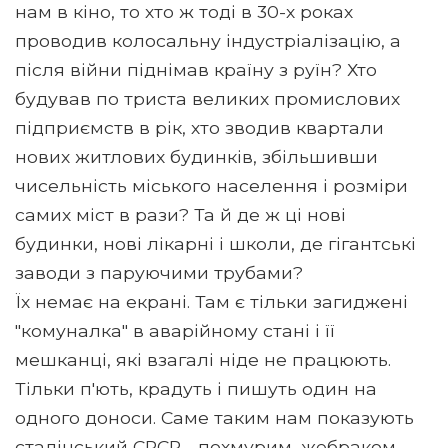
нам в кіно, то хто ж тоді в 30-х роках
проводив колосальну індустріалізацію, а
після війни піднімав країну з руїн? Хто
будував по триста великих промислових
підприємств в рік, хто зводив квартали
нових житлових будинків, збільшивши
чисельність міського населення і розміри
самих міст в рази? Та й де ж ці нові
будинки, нові лікарні і школи, де гігантські
заводи з паруючими трубами?
Їх немає на екрані. Там є тільки загиджені
"комуналка" в аварійному стані і її
мешканці, які взагалі ніде не працюють.
Тільки п'ють, крадуть і пишуть один на
одного доноси. Саме таким нам показують
сталінський СРСР - похмурим, жебраком,