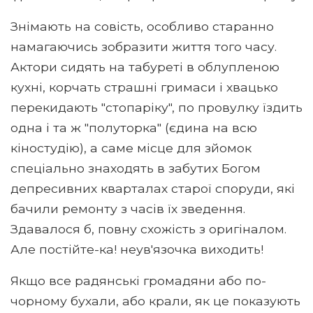
Знімають на совість, особливо старанно
намагаючись зобразити життя того часу.
Актори сидять на табуреті в облупленою
кухні, корчать страшні гримаси і хвацько
перекидають "стопаріку", по провулку їздить
одна і та ж "полуторка" (єдина на всю
кіностудію), а саме місце для зйомок
спеціально знаходять в забутих Богом
депресивних кварталах старої споруди, які
бачили ремонту з часів їх зведення.
Здавалося б, повну схожість з оригіналом.
Але постійте-ка! неув'язочка виходить!
Якщо все радянські громадяни або по-
чорному бухали, або крали, як це показують