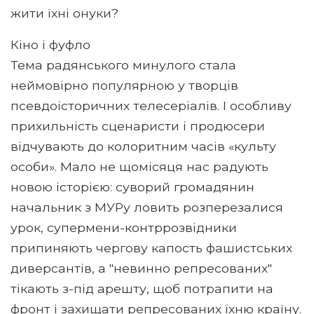
жити їхні онуки?
Кіно і фуфло
Тема радянського минулого стала
неймовірно популярною у творців
псевдоісторичних телесеріалів. І особливу
прихильність сценаристи і продюсери
відчувають до колоритним часів «культу
особи». Мало не щомісяця нас радують
новою історією: суворий громадянин
начальник з МУРу ловить розперезалися
урок, супермени-контррозвідники
припиняють чергову капость фашистських
диверсантів, а "невинно репресованих"
тікають з-під арешту, щоб потрапити на
фронт і захищати репресованих їхню країну.