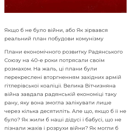
Якщо б не було війни, або Як зірвався
реальний план побудови комунізму
Плани економічного розвитку Радянського
Союзу на 40-е роки потрясали своїм
розмахом. На жаль, ці плани були
перекреслені вторгненням західних армій
гітлерівської коаліції. Велика Вітчизняна
війна завдала радянській економіці таку
рану, яку вона змогла залікувати лише
через кілька десятиліть. Але що, якщо б її не
було? Як жили б наші дідусі і бабусі, що не
пізнали жахів і розрухи війни? Як могли б