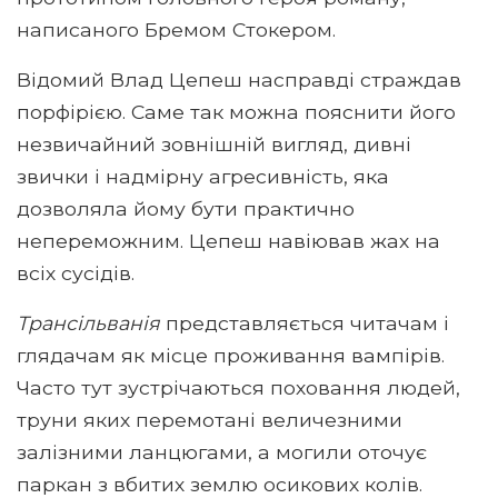
написаного Бремом Стокером.
Відомий Влад Цепеш насправді страждав
порфірією. Саме так можна пояснити його
незвичайний зовнішній вигляд, дивні
звички і надмірну агресивність, яка
дозволяла йому бути практично
непереможним. Цепеш навіював жах на
всіх сусідів.
Трансільванія
представляється читачам і
глядачам як місце проживання вампірів.
Часто тут зустрічаються поховання людей,
труни яких перемотані величезними
залізними ланцюгами, а могили оточує
паркан з вбитих землю осикових колів.