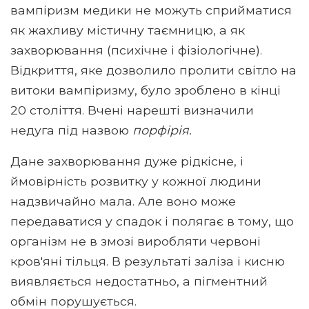
вампіризм медики не можуть сприйматися
як жахливу містичну таємницю, а як
захворювання (психічне і фізіологічне).
Відкриття, яке дозволило пролити світло на
витоки вампіризму, було зроблено в кінці
20 століття. Вчені нарешті визначили
недуга під назвою
порфірія.
Дане захворювання дуже рідкісне, і
ймовірність розвитку у кожної людини
надзвичайно мала. Але воно може
передаватися у спадок і полягає в тому, що
організм не в змозі виробляти червоні
кров'яні тільця. В результаті заліза і кисню
виявляється недостатньо, а пігментний
обмін порушується.