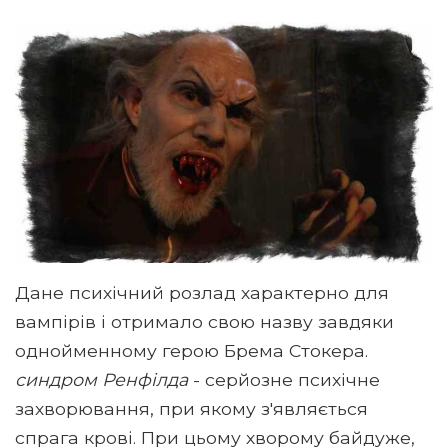
Дане психічний розлад характерно для
вампірів і отримало свою назву завдяки
однойменному герою Брема Стокера.
синдром Ренфілда
- серйозне психічне
захворювання, при якому з'являється
спрага крові. При цьому хворому байдуже,