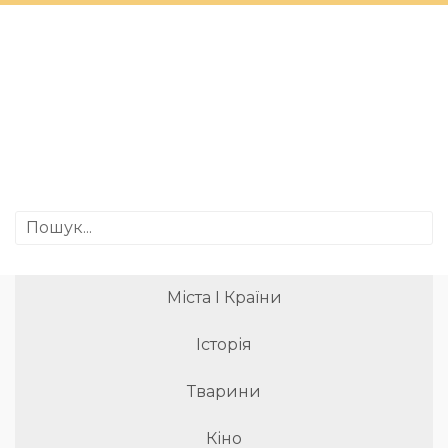
Міста І Країни
Історія
Тварини
Кіно