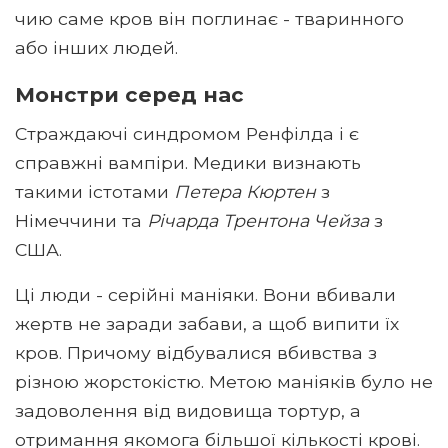
чию саме кров він поглинає - тваринного
або інших людей.
Монстри серед нас
Страждаючі синдромом Ренфілда і є
справжні вампіри. Медики визнають
такими істотами
Петера Кюртен
з
Німеччини та
Річарда Трентона Чейза
з
США.
Ці люди - серійні маніяки. Вони вбивали
жертв не заради забави, а щоб випити їх
кров. Причому відбувалися вбивства з
різною жорстокістю. Метою маніяків було не
задоволення від видовища тортур, а
отримання якомога більшої кількості крові.