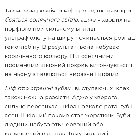
Так можна розвіяти міф про те, що вампіри
бояться сонячного світла,
адже у хворих на
порфірію при сильному впливі
ультрафіолету на шкіру починається розпад
гемоглобіну. В результаті вона набуває
коричневого кольору. Під сонячними
променями шкірний покрив витончується і
на ньому з'являються виразки і шрами.
Міф про страшні зубах
і виступаючих іклах
також можна розсіяти. Адже у хворого
сильно пересихає шкіра навколо рота, губ і
ясен. Шкірний покрив стає жорстким. Зуби
людини набувають червоний або
коричневий відтінок. Тому видали і