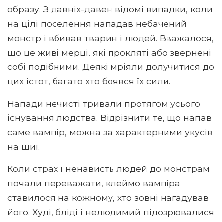
образу. З давніх-давен відомі випадки, коли
на цілі поселення нападав небачений
монстр і вбивав тварин і людей. Вважалося,
що це живі мерці, які прокляті або звернені
собі подібними. Деякі мріяли долучитися до
цих істот, багато хто боявся їх сили.
Напади нечисті тривали протягом усього
існування людства. Відрізнити те, що напав
саме вампір, можна за характерними укусів
на шиї.
Коли страх і ненависть людей до монстрам
почали переважати, клеймо вампіра
ставилося на кожному, хто зовні нагадував
його. Худі, бліді і нелюдимий підозрювалися