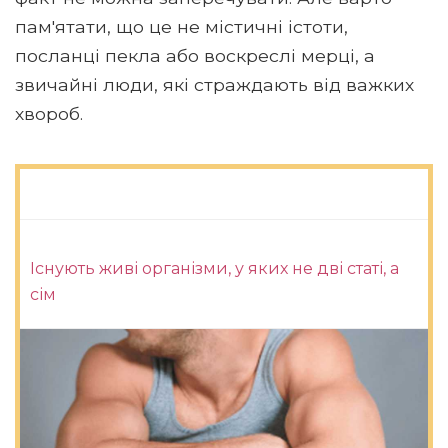
пам'ятати, що це не містичні істоти,
посланці пекла або воскреслі мерці, а
звичайні люди, які страждають від важких
хвороб.
Існують живі організми, у яких не дві статі, а
сім