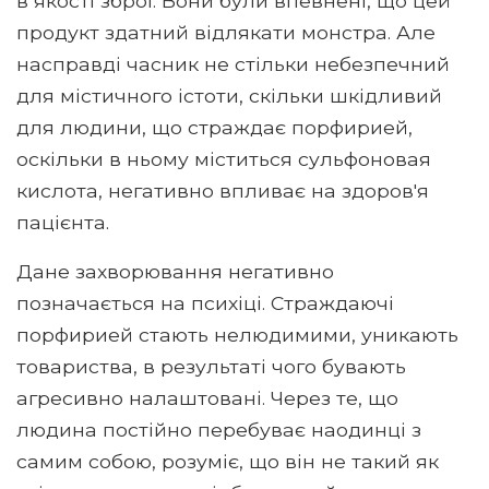
в якості зброї. Вони були впевнені, що цей
продукт здатний відлякати монстра. Але
насправді часник не стільки небезпечний
для містичного істоти, скільки шкідливий
для людини, що страждає порфирией,
оскільки в ньому міститься сульфоновая
кислота, негативно впливає на здоров'я
пацієнта.
Дане захворювання негативно
позначається на психіці. Страждаючі
порфирией стають нелюдимими, уникають
товариства, в результаті чого бувають
агресивно налаштовані. Через те, що
людина постійно перебуває наодинці з
самим собою, розуміє, що він не такий як