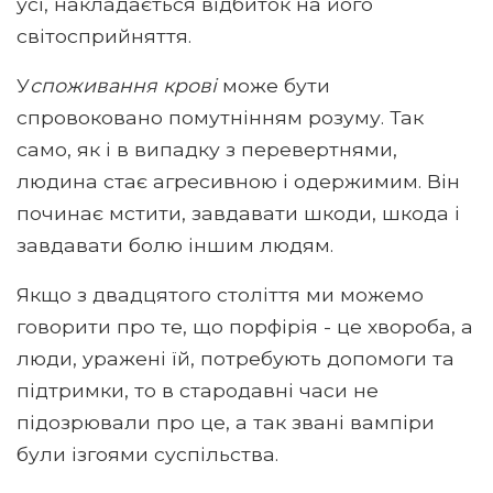
усі, накладається відбиток на його
світосприйняття.
У
споживання крові
може бути
спровоковано помутнінням розуму. Так
само, як і в випадку з перевертнями,
людина стає агресивною і одержимим. Він
починає мстити, завдавати шкоди, шкода і
завдавати болю іншим людям.
Якщо з двадцятого століття ми можемо
говорити про те, що порфірія - це хвороба, а
люди, уражені їй, потребують допомоги та
підтримки, то в стародавні часи не
підозрювали про це, а так звані вампіри
були ізгоями суспільства.