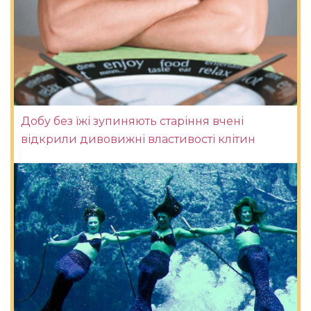
Добу без їжі зупиняють старіння вчені
відкрили дивовижні властивості клітин