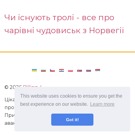
Чи існують тролі - все про
чарівні чудовиськ з Норвегії
©
2026
Billing 4
This website uses cookies to ensure you get the
Цікаві та захоплюючі факти з усього світу. Статті
best experience on our website.
Learn more
про виживання в непередбачених ситуаціях.
Пригоди, маршрути і спосіб життя сучасного
Got it!
авантюриста. Все про мистецтво магії.