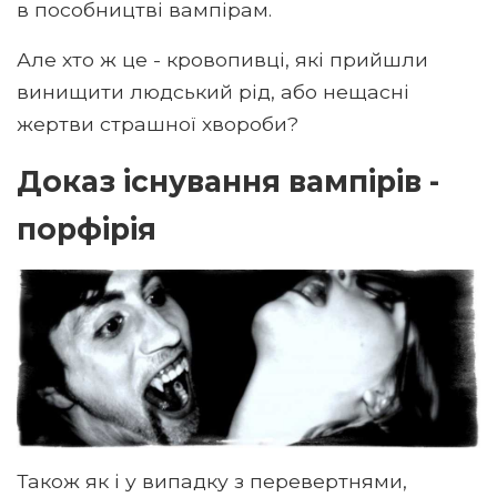
в пособництві вампірам.
Але хто ж це - кровопивці, які прийшли
винищити людський рід, або нещасні
жертви страшної хвороби?
Доказ існування вампірів -
порфірія
Також як і у випадку з перевертнями,