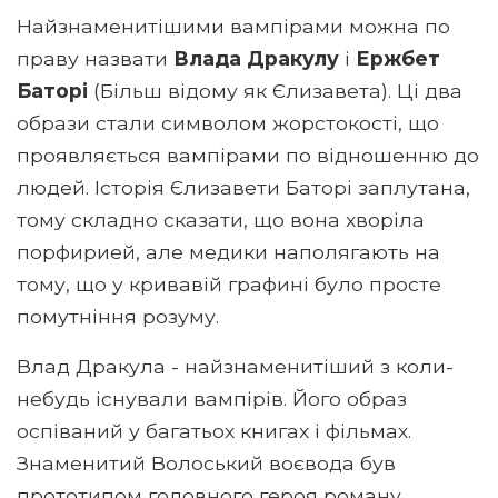
Найзнаменитішими вампірами можна по
праву назвати
Влада Дракулу
і
Ержбет
Баторі
(Більш відому як Єлизавета). Ці два
образи стали символом жорстокості, що
проявляється вампірами по відношенню до
людей. Історія Єлизавети Баторі заплутана,
тому складно сказати, що вона хворіла
порфирией, але медики наполягають на
тому, що у кривавій графині було просте
помутніння розуму.
Влад Дракула - найзнаменитіший з коли-
небудь існували вампірів. Його образ
оспіваний у багатьох книгах і фільмах.
Знаменитий Волоський воєвода був
прототипом головного героя роману,