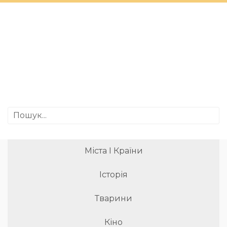
Міста І Країни
Історія
Тварини
Кіно