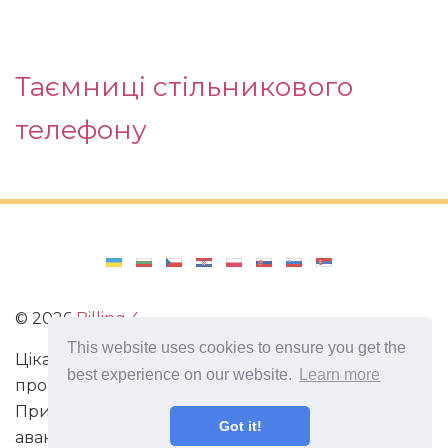
Таємниці стільникового
телефону
©
2026
Billing 4
This website uses cookies to ensure you get the
Цікаві та захоплюючі факти з усього світу. Статті
best experience on our website.
Learn more
про виживання в непередбачених ситуаціях.
Пригоди, маршрути і спосіб життя сучасного
Got it!
авантюриста. Все про мистецтво магії.