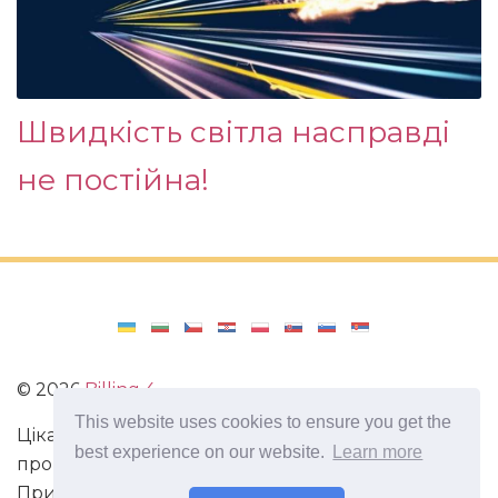
Швидкість світла насправді
не постійна!
©
2026
Billing 4
This website uses cookies to ensure you get the
Цікаві та захоплюючі факти з усього світу. Статті
best experience on our website.
Learn more
про виживання в непередбачених ситуаціях.
Пригоди, маршрути і спосіб життя сучасного