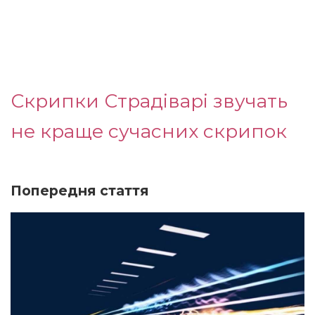
Скрипки Страдіварі звучать
не краще сучасних скрипок
Попередня стаття