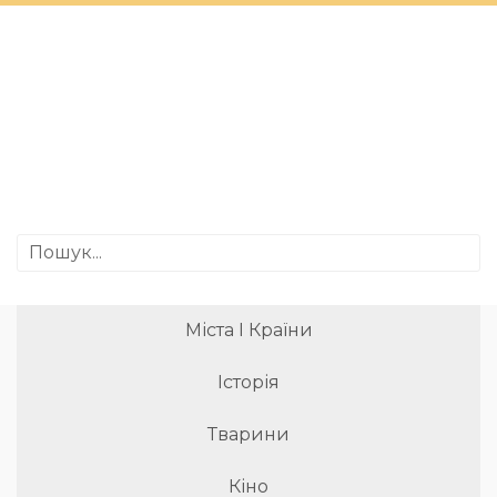
Міста І Країни
Історія
Тварини
Кіно