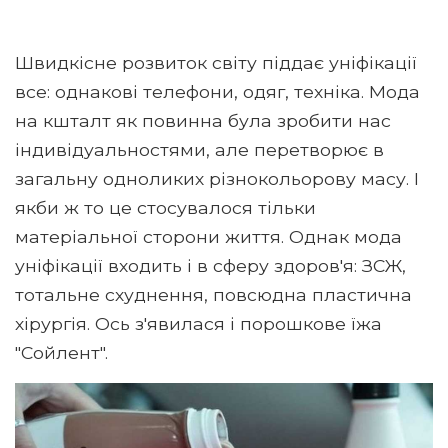
Швидкісне розвиток світу піддає уніфікації
все: однакові телефони, одяг, техніка. Мода
на кшталт як повинна була зробити нас
індивідуальностями, але перетворює в
загальну одноликих різнокольорову масу. І
якби ж то це стосувалося тільки
матеріальної сторони життя. Однак мода
уніфікації входить і в сферу здоров'я: ЗСЖ,
тотальне схуднення, повсюдна пластична
хірургія. Ось з'явилася і порошкове їжа
"Сойлент".