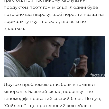
трактом. При постійному харчуванні
продуктом протягом місяця, людині буде
потрібно від півроку, щоб перейти назад на
нормальну їжу. І не факт, що всім це
вдасться.
Другою проблемою стає брак вітамінів і
мінералів. Базовий склад порошку - це
геномодіфіцірований соєвий білок. По суті,
"Сойлент" - це протеїновий коктейль з