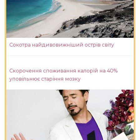
Сокотра найдивовижніший острів світу
Скорочення споживання калорій на 40%
уповільнює старіння мозку