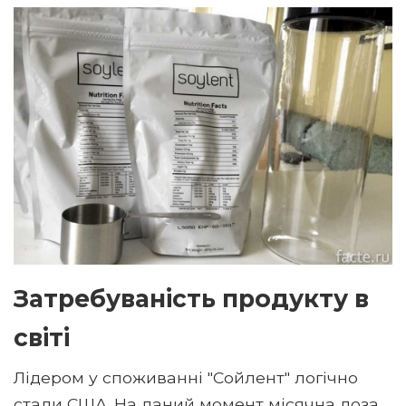
Затребуваність продукту в
світі
Лідером у споживанні "Сойлент" логічно
стали США. На даний момент місячна доза