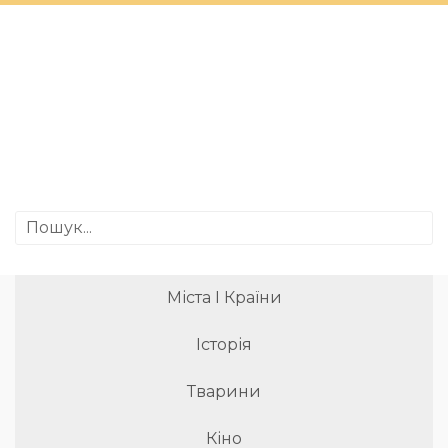
Міста І Країни
Історія
Тварини
Кіно