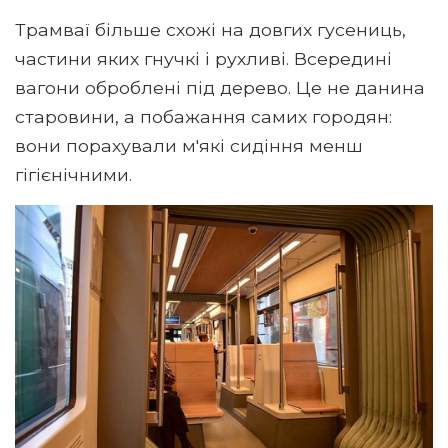
Трамваї більше схожі на довгих гусениць,
частини яких гнучкі і рухливі. Всередині
вагони оброблені під дерево. Це не данина
старовини, а побажання самих городян:
вони порахували м'які сидіння менш
гігієнічними.