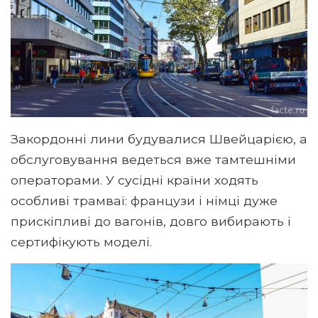
Закордонні лини будувалися Швейцарією, а
обслуговування ведеться вже тамтешніми
операторами. У сусідні країни ходять
особливі трамваї: французи і німці дуже
прискіпливі до вагонів, довго вибирають і
сертифікують моделі.