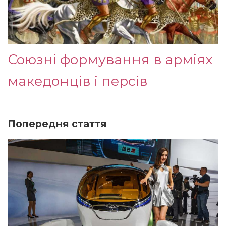
Союзні формування в арміях
македонців і персів
Попередня стаття