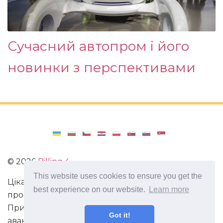
Сучасний автопром і його
новинки з перспективами
©
2026
Billing 4
This website uses cookies to ensure you get the
Цікаві та захоплюючі факти з усього світу. Статті
best experience on our website.
Learn more
про виживання в непередбачених ситуаціях.
Пригоди, маршрути і спосіб життя сучасного
Got it!
авантюриста. Все про мистецтво магії.