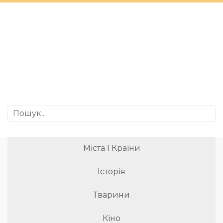
Міста І Країни
Історія
Тварини
Кіно