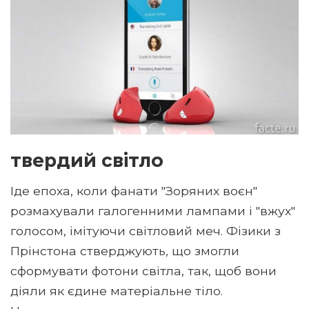
твердий світло
Іде епоха, коли фанати "Зоряних воєн"
розмахували галогенними лампами і "вжух"
голосом, імітуючи світловий меч. Фізики з
Прінстона стверджують, що змогли
сформувати фотони світла, так, щоб вони
діяли як єдине матеріальне тіло.