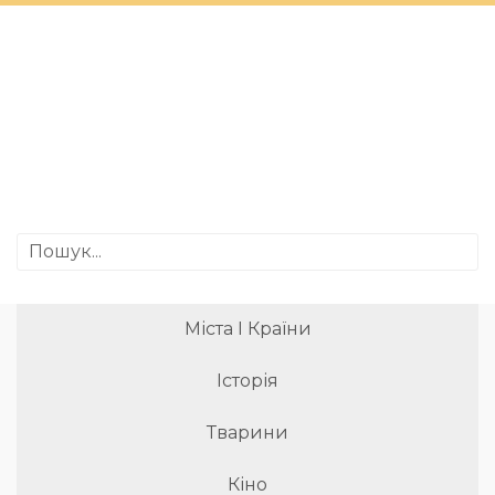
Міста І Країни
Історія
Тварини
Кіно